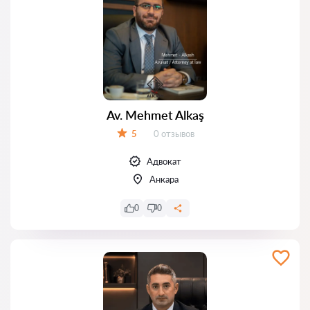
Av. Mehmet Alkaş
Отзывов:
5
0 отзывов
Оценка:
Адвокат
Анкара
0
0