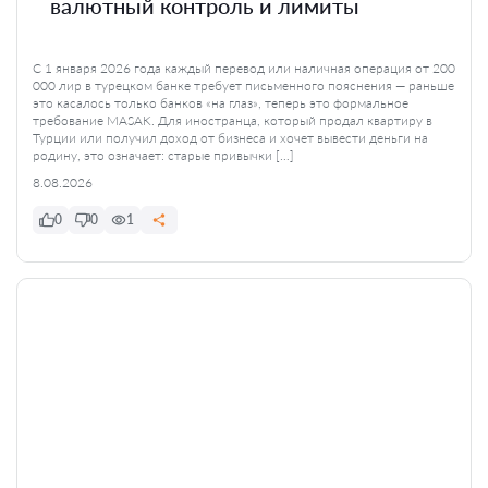
валютный контроль и лимиты
С 1 января 2026 года каждый перевод или наличная операция от 200
000 лир в турецком банке требует письменного пояснения — раньше
это касалось только банков «на глаз», теперь это формальное
требование MASAK. Для иностранца, который продал квартиру в
Турции или получил доход от бизнеса и хочет вывести деньги на
родину, это означает: старые привычки […]
8.08.2026
0
0
1