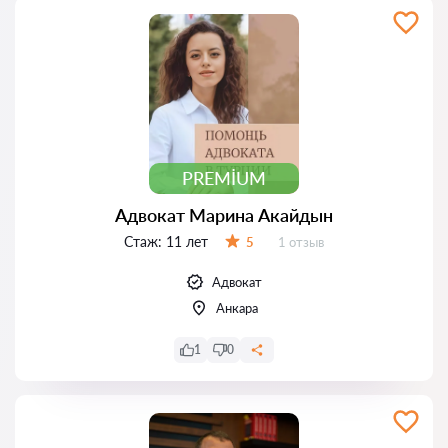
PREMIUM
Адвокат Марина Акайдын
Стаж:
11 лет
Отзывов:
5
1 отзыв
Оценка:
Адвокат
Анкара
1
0