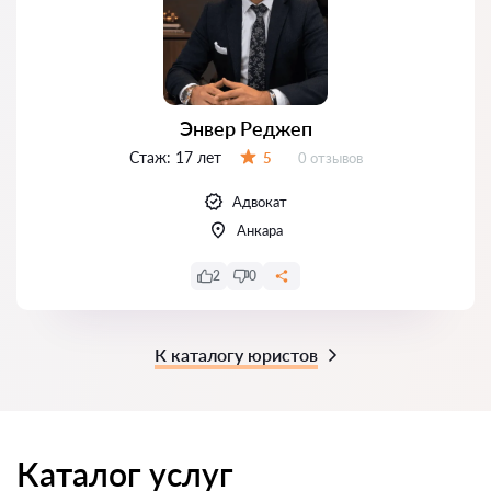
Энвер Реджеп
Стаж:
17 лет
Отзывов:
5
0 отзывов
Оценка:
Адвокат
Анкара
2
0
К каталогу юристов
Каталог услуг