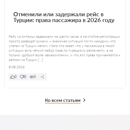
Отменили или задержали рейс в
Турции: права пассажира в 2026 году
Рейс из Антальи задержали на шесть часов, а на стойке регистрации
просто разводят руками — знакомая ситуация почти каждому, кто
улетал из Турции летом. Мало кто знает, что у пассажира в такой
ситуации есть чёткий набор прав по турецкому регламенту, а не
только «доброй воле» авиакомпании, и что эти права применяются к
рейсам из Турции […]
8.08.2026
0
0
0
Ко всем статьям