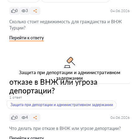
0
3
04.06.2026
Сколько стоит недвижимость для гражданства и ВНЖ
Турции?
Перейти к ответу
Защита при депортации и административном
задержании
отказе в ВНЖ или угроза
депортации?
1 ответ
Защита при депортации и административном задержании
0
4
04.06.2026
Что делать при отказе в ВНЖ или угрозе депортации?
Перейти к ответу