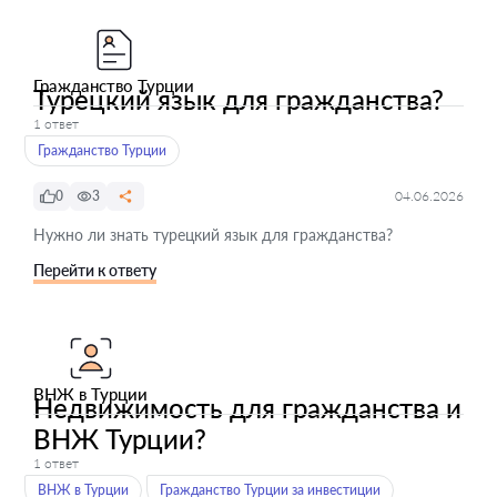
Гражданство Турции
Турецкий язык для гражданства?
1 ответ
Гражданство Турции
0
3
04.06.2026
Нужно ли знать турецкий язык для гражданства?
Перейти к ответу
ВНЖ в Турции
Недвижимость для гражданства и
ВНЖ Турции?
1 ответ
ВНЖ в Турции
Гражданство Турции за инвестиции