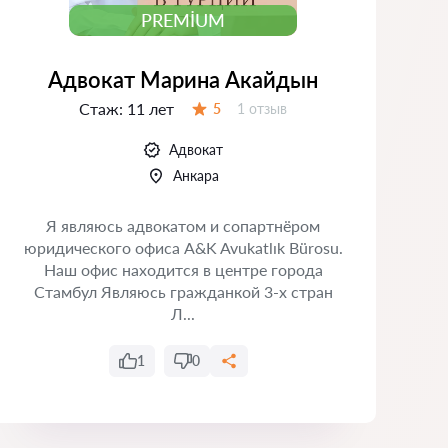
PREMIUM
Адвокат Марина Акайдын
Стаж:
11 лет
Отзывов:
5
1 отзыв
Оценка:
Адвокат
Анкара
Я являюсь адвокатом и сопартнёром
юридического офиса A&K Avukatlık Bürosu.
З
Наш офис находится в центре города
Стамбул Являюсь гражданкой 3-х стран
р
Л...
п
1
0