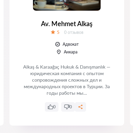
Av. Mehmet Alkaş
Отзывов:
5
0 отзывов
Оценка:
Адвокат
Анкара
Alkaş & Karaağaç Hukuk & Danışmanlık —
юридическая компания с опытом
сопровождения сложных дел и
международных проектов в Турции. За
годы работы мы...
0
0