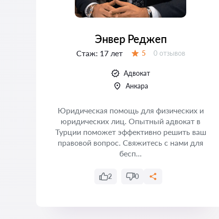
Энвер Реджеп
Стаж:
17 лет
Отзывов:
5
0 отзывов
Оценка:
Адвокат
Анкара
Юридическая помощь для физических и
юридических лиц. Опытный адвокат в
 и
Турции поможет эффективно решить ваш
т
правовой вопрос. Свяжитесь с нами для
ать
бесп...
..
2
0