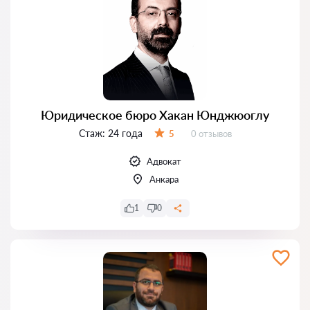
Юридическое бюро Хакан Юнджюоглу
Стаж:
24 года
Отзывов:
5
0 отзывов
Оценка:
Адвокат
Анкара
1
0