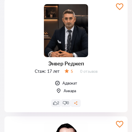
Энвер Реджеп
Стаж:
17 лет
Отзывов:
5
0 отзывов
Оценка:
Адвокат
Анкара
2
0