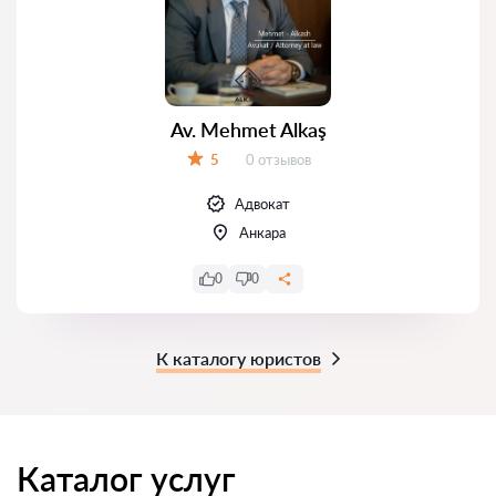
Av. Mehmet Alkaş
Отзывов:
5
0 отзывов
Оценка:
Адвокат
Анкара
0
0
К каталогу юристов
Каталог услуг