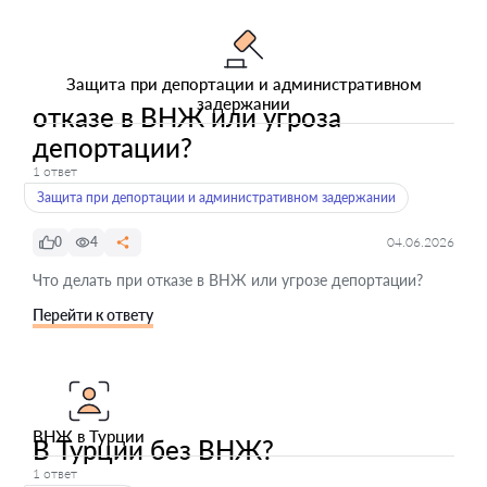
Защита при депортации и административном
задержании
отказе в ВНЖ или угроза
депортации?
1 ответ
Защита при депортации и административном задержании
0
4
04.06.2026
Что делать при отказе в ВНЖ или угрозе депортации?
Перейти к ответу
ВНЖ в Турции
В Турции без ВНЖ?
1 ответ