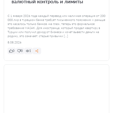
валютный контроль и лимиты
С 1 января 2026 года каждый перевод или наличная операция от 200
000 лир в турецком банке требует письменного пояснения — раньше
это касалось только банков «на глаз», теперь это формальное
требование MASAK. Для иностранца, который продал квартиру в
Турции или получил доход от бизнеса и хочет вывести деньги на
родину, это означает: старые привычки […]
8.08.2026
0
0
1