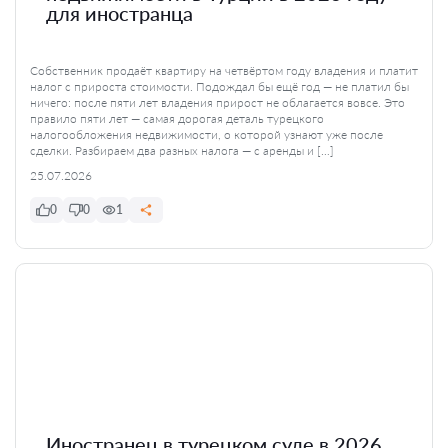
для иностранца
Собственник продаёт квартиру на четвёртом году владения и платит
налог с прироста стоимости. Подождал бы ещё год — не платил бы
ничего: после пяти лет владения прирост не облагается вовсе. Это
правило пяти лет — самая дорогая деталь турецкого
налогообложения недвижимости, о которой узнают уже после
сделки. Разбираем два разных налога — с аренды и […]
25.07.2026
0
0
1
Иностранец в турецком суде в 2026