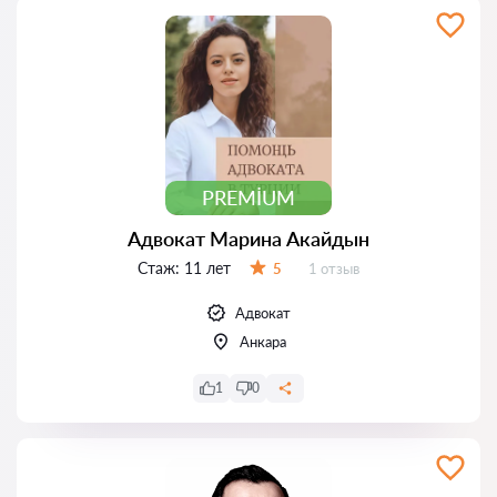
PREMIUM
Адвокат Марина Акайдын
Стаж:
11 лет
Отзывов:
5
1 отзыв
Оценка:
Адвокат
Анкара
1
0