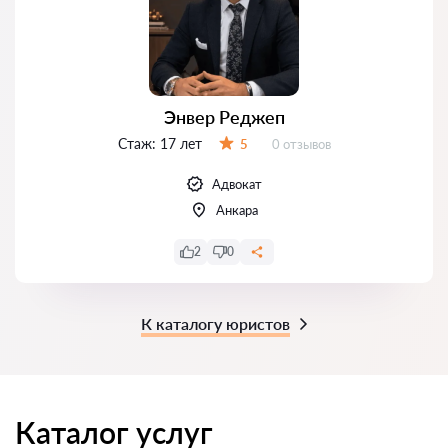
Энвер Реджеп
Стаж:
17 лет
Отзывов:
5
0 отзывов
Оценка:
Адвокат
Анкара
2
0
К каталогу юристов
Каталог услуг