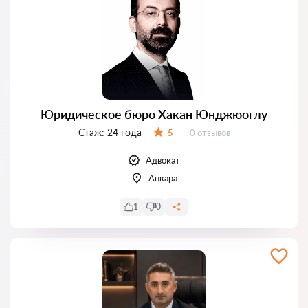
Юридическое бюро Хакан Юнджюоглу
Стаж:
24 года
Отзывов:
5
0 отзывов
Оценка:
Адвокат
Анкара
1
0