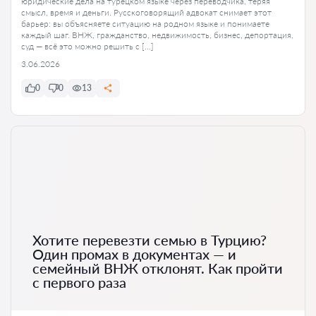
юридические дела на турецком языке через переводчика, теряя
смысл, время и деньги. Русскоговорящий адвокат снимает этот
барьер: вы объясняете ситуацию на родном языке и понимаете
каждый шаг. ВНЖ, гражданство, недвижимость, бизнес, депортация,
суд — всё это можно решить с […]
3.06.2026
0
0
13
Хотите перевезти семью в Турцию?
Один промах в документах — и
семейный ВНЖ отклонят. Как пройти
с первого раза