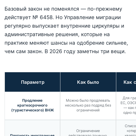
Базовый закон не поменялся — по-прежнему
действует № 6458. Но Управление миграции
регулярно выпускает внутренние циркуляры и
административные решения, которые на
практике меняют шансы на одобрение сильнее,
чем сам закон. В 2026 году заметны три вещи.
Параметр
Как было
Как 
Для гр
Продление
Можно было продлевать
ЕС, ОЭСР
краткосрочного
несколько раз подряд без
— как 
(туристического) ВНЖ
ограничений
одно п
Списо
Ограничение
«отк
Плотность иностранцев
действовало точечно,
кварт