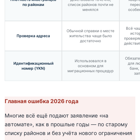
по районам
список районов почти не
пере
менялся
особен
Всё ча
Обычной справки о месте
исто
Проверка адреса
жительства чаще было
проверяю
достаточно
действи
Обязате
Использовался в
Идентификационный
для лю
основном для
номер (YKN)
банк,
миграционных процедур
за
Главная ошибка 2026 года
Многие всё ещё подают заявление «на
автомате», как в прошлые годы — по старому
списку районов и без учёта нового ограничения