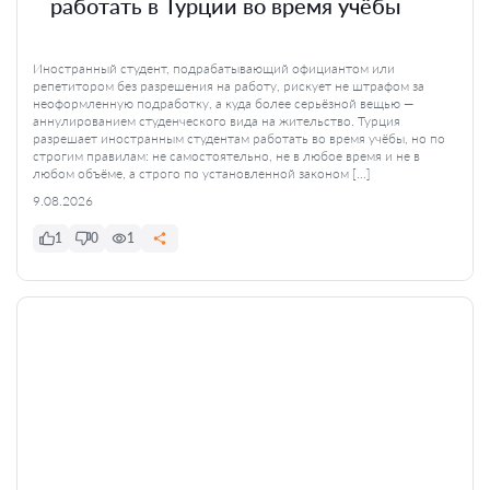
работать в Турции во время учёбы
Иностранный студент, подрабатывающий официантом или
репетитором без разрешения на работу, рискует не штрафом за
неоформленную подработку, а куда более серьёзной вещью —
аннулированием студенческого вида на жительство. Турция
разрешает иностранным студентам работать во время учёбы, но по
строгим правилам: не самостоятельно, не в любое время и не в
любом объёме, а строго по установленной законом […]
9.08.2026
1
0
1