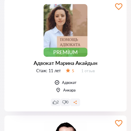
PREMIUM
Адвокат Марина Акайдын
Стаж:
11 лет
Отзывов:
5
1 отзыв
Оценка:
Адвокат
Анкара
2
0