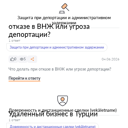
Защита при депортации и административном
задержании
отказе в ВНЖ или угроза
депортации?
1 ответ
Защита при депортации и административном задержании
0
5
04.06.2026
Что делать при отказе в ВНЖ или угрозе депортации?
Перейти к ответу
Доверенность и дистанционные сделки (vekâletname)
Удаленный бизнес в Турции
1 ответ
Доверенность и дистанционные сделки (vekâletname)