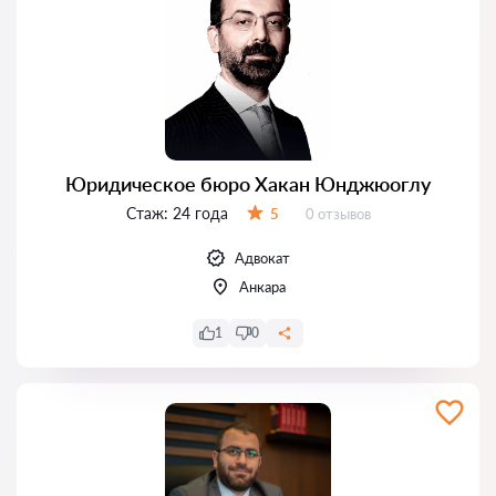
Юридическое бюро Хакан Юнджюоглу
Стаж:
24 года
Отзывов:
5
0 отзывов
Оценка:
Адвокат
Анкара
1
0