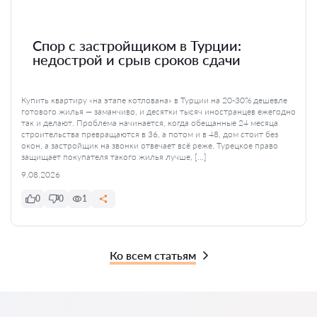
Спор с застройщиком в Турции:
недострой и срыв сроков сдачи
Купить квартиру «на этапе котлована» в Турции на 20-30% дешевле
готового жилья — заманчиво, и десятки тысяч иностранцев ежегодно
так и делают. Проблема начинается, когда обещанные 24 месяца
строительства превращаются в 36, а потом и в 48, дом стоит без
окон, а застройщик на звонки отвечает всё реже. Турецкое право
защищает покупателя такого жилья лучше, […]
9.08.2026
0
0
1
Ко всем статьям