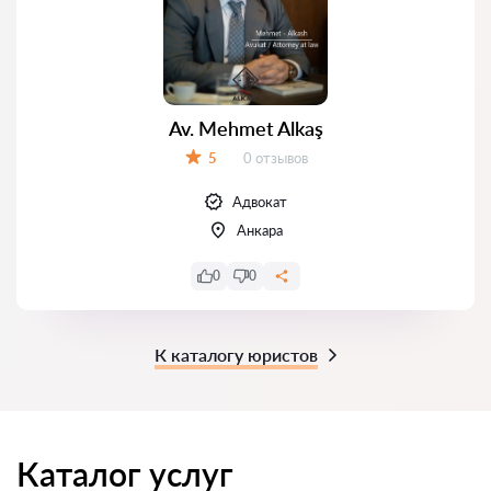
Av. Mehmet Alkaş
Отзывов:
5
0 отзывов
Оценка:
Адвокат
Анкара
0
0
К каталогу юристов
Каталог услуг