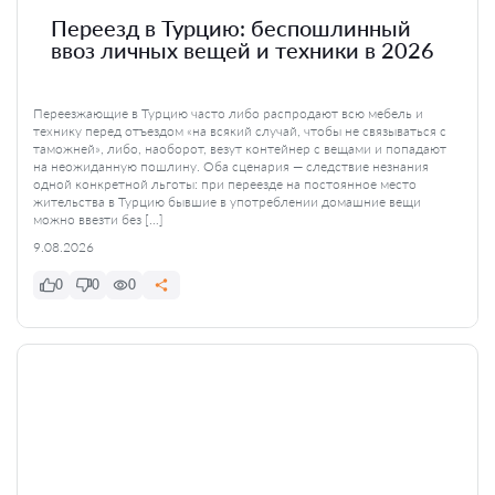
Переезд в Турцию: беспошлинный
ввоз личных вещей и техники в 2026
Переезжающие в Турцию часто либо распродают всю мебель и
технику перед отъездом «на всякий случай, чтобы не связываться с
таможней», либо, наоборот, везут контейнер с вещами и попадают
на неожиданную пошлину. Оба сценария — следствие незнания
одной конкретной льготы: при переезде на постоянное место
жительства в Турцию бывшие в употреблении домашние вещи
можно ввезти без […]
9.08.2026
0
0
0