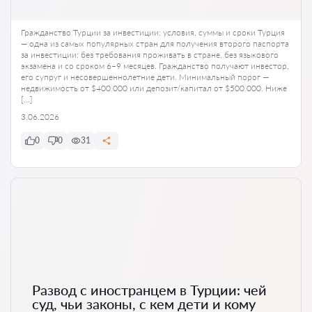
Гражданство Турции за инвестиции: условия, суммы и сроки Турция
— одна из самых популярных стран для получения второго паспорта
за инвестиции: без требования проживать в стране, без языкового
экзамена и со сроком 6–9 месяцев. Гражданство получают инвестор,
его супруг и несовершеннолетние дети. Минимальный порог —
недвижимость от $400 000 или депозит/капитал от $500 000. Ниже
[…]
3.06.2026
0
0
31
Развод с иностранцем в Турции: чей
суд, чьи законы, с кем дети и кому