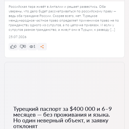
Российская пара живёт в Анталии и решает развестись. Оба
уверены, что дело будет рассматриваться по российскому праву —
ведь оба граждане России. Скорее всего, нет. Турецкое
международное частное право определяет применимое право не по
гражданству одного из супругов, а по цепочке привязок. И если у
супругов разное гражданство, а живут они в Турции, к разводу […]
25.07.2026
0
0
1
Турецкий паспорт за $400 000 и 6–9
месяцев — без проживания и языка.
Но один неверный объект, и заявку
отклонят