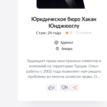
Юридическое бюро Хакан
Юнджюоглу
Стаж:
24 года
Отзывов:
5
0 отзывов
Оценка:
Адвокат
Анкара
su.
Защищает права иностранных клиентов и
а
компаний на территории Турции. Опыт
ан
работы с 2002 года позволяет нам решать
проблемы во многих аспектах права. О...
1
0