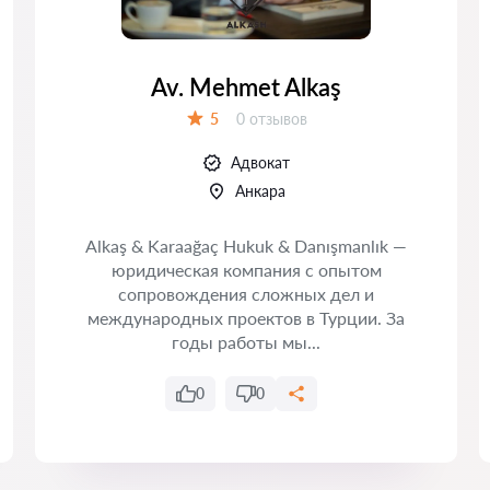
Av. Mehmet Alkaş
Отзывов:
5
0 отзывов
Оценка:
Адвокат
Анкара
Alkaş & Karaağaç Hukuk & Danışmanlık —
юридическая компания с опытом
сопровождения сложных дел и
международных проектов в Турции. За
годы работы мы...
0
0