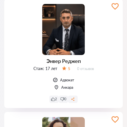
Энвер Реджеп
Стаж:
17 лет
Отзывов:
5
0 отзывов
Оценка:
Адвокат
Анкара
2
0