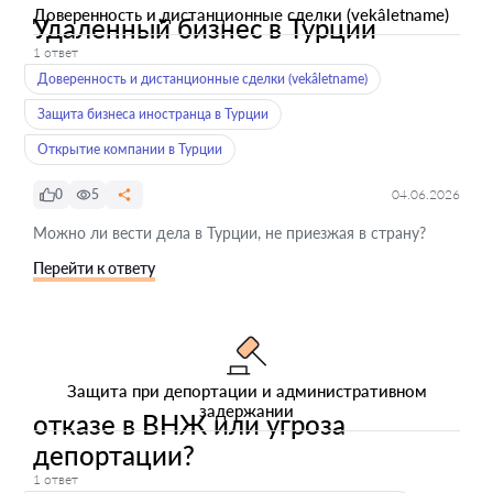
Доверенность и дистанционные сделки (vekâletname)
Удаленный бизнес в Турции
1 ответ
Доверенность и дистанционные сделки (vekâletname)
Защита бизнеса иностранца в Турции
Открытие компании в Турции
0
5
04.06.2026
Можно ли вести дела в Турции, не приезжая в страну?
Перейти к ответу
Защита при депортации и административном
задержании
отказе в ВНЖ или угроза
депортации?
1 ответ