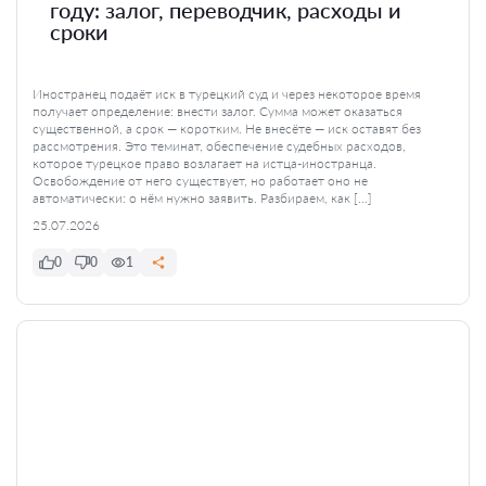
году: залог, переводчик, расходы и
сроки
Иностранец подаёт иск в турецкий суд и через некоторое время
получает определение: внести залог. Сумма может оказаться
существенной, а срок — коротким. Не внесёте — иск оставят без
рассмотрения. Это теминат, обеспечение судебных расходов,
которое турецкое право возлагает на истца-иностранца.
Освобождение от него существует, но работает оно не
автоматически: о нём нужно заявить. Разбираем, как […]
25.07.2026
0
0
1