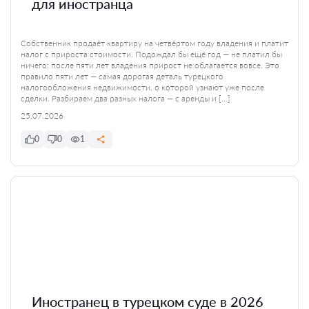
для иностранца
Собственник продаёт квартиру на четвёртом году владения и платит
налог с прироста стоимости. Подождал бы ещё год — не платил бы
ничего: после пяти лет владения прирост не облагается вовсе. Это
правило пяти лет — самая дорогая деталь турецкого
налогообложения недвижимости, о которой узнают уже после
сделки. Разбираем два разных налога — с аренды и […]
25.07.2026
0
0
1
Иностранец в турецком суде в 2026