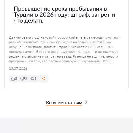
Превышение срока пребывания в
Турции в 2026 году: штраф, запрет и
что делать
Два человека с одинаковой просрочкой в четыре месяца получают
разный результат. Один сам приходит на границу до того, как
нарушение выявили, платит штраф и уезжает с минимальными
последствиями. Второго останавливает полиция — и он получает
решение о высылке и запрет на въезд. Разница не в длительности
просрочки, а в том, кто первым обнаружил нарушение. Это […]
25.07.2026
0
0
1
Ко всем статьям