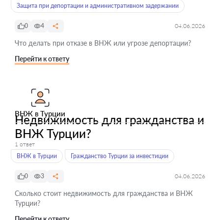
Защита при депортации и административном задержании
0
4
04.06.2026
Что делать при отказе в ВНЖ или угрозе депортации?
Перейти к ответу
ВНЖ в Турции
Недвижимость для гражданства и
ВНЖ Турции?
1 ответ
ВНЖ в Турции
Гражданство Турции за инвестиции
0
3
04.06.2026
Сколько стоит недвижимость для гражданства и ВНЖ
Турции?
Перейти к ответу