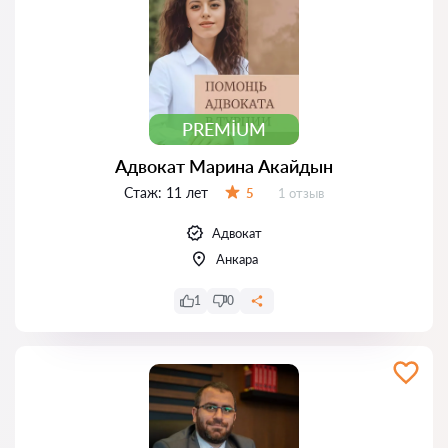
PREMIUM
Адвокат Марина Акайдын
Стаж:
11 лет
Отзывов:
5
1 отзыв
Оценка:
Адвокат
Анкара
1
0