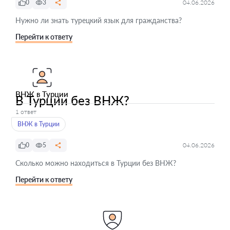
0
3
04.06.2026
Нужно ли знать турецкий язык для гражданства?
Перейти к ответу
ВНЖ в Турции
В Турции без ВНЖ?
1 ответ
ВНЖ в Турции
0
5
04.06.2026
Сколько можно находиться в Турции без ВНЖ?
Перейти к ответу