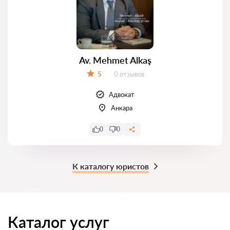
Av. Mehmet Alkaş
Отзывов:
5
0 отзывов
Оценка:
Адвокат
Анкара
0
0
К каталогу юристов
Каталог услуг