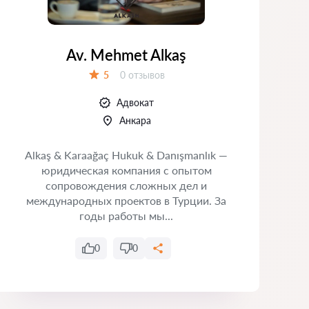
Av. Mehmet Alkaş
Отзывов:
5
0 отзывов
Оценка:
Адвокат
Анкара
Alkaş & Karaağaç Hukuk & Danışmanlık —
юридическая компания с опытом
сопровождения сложных дел и
Т
международных проектов в Турции. За
годы работы мы...
0
0