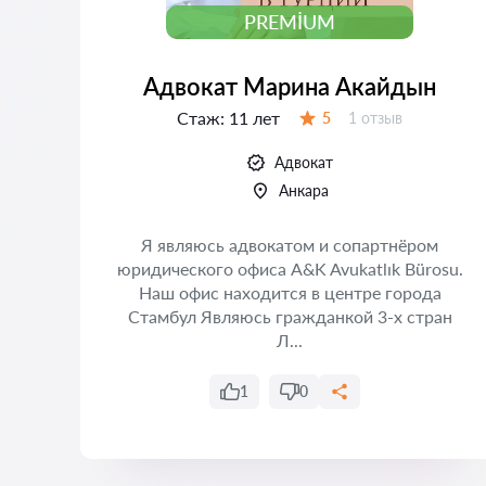
PREMIUM
Адвокат Марина Акайдын
Стаж:
11 лет
Отзывов:
5
1 отзыв
Оценка:
Адвокат
Анкара
 и
Я являюсь адвокатом и сопартнёром
в
юридического офиса A&K Avukatlık Bürosu.
аш
Наш офис находится в центре города
ля
Стамбул Являюсь гражданкой 3-х стран
Л...
1
0