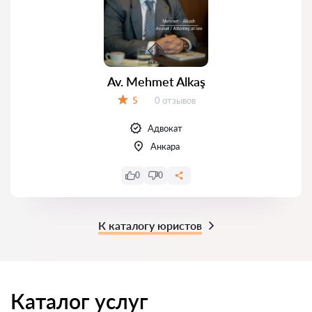
Av. Mehmet Alkaş
Отзывов:
5
0 отзывов
Оценка:
Адвокат
Анкара
0
0
К каталогу юристов
Каталог услуг