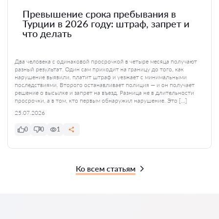
Превышение срока пребывания в
Турции в 2026 году: штраф, запрет и
что делать
Два человека с одинаковой просрочкой в четыре месяца получают
разный результат. Один сам приходит на границу до того, как
нарушение выявили, платит штраф и уезжает с минимальными
последствиями. Второго останавливает полиция — и он получает
решение о высылке и запрет на въезд. Разница не в длительности
просрочки, а в том, кто первым обнаружил нарушение. Это […]
25.07.2026
0
0
1
Ко всем статьям