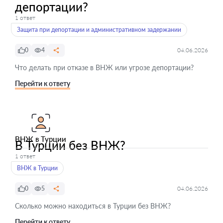
депортации?
1 ответ
Защита при депортации и административном задержании
0
4
04.06.2026
Что делать при отказе в ВНЖ или угрозе депортации?
Перейти к ответу
ВНЖ в Турции
В Турции без ВНЖ?
1 ответ
ВНЖ в Турции
0
5
04.06.2026
Сколько можно находиться в Турции без ВНЖ?
Перейти к ответу