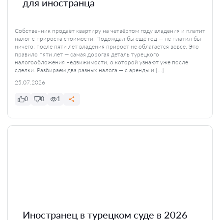
для иностранца
Собственник продаёт квартиру на четвёртом году владения и платит
налог с прироста стоимости. Подождал бы ещё год — не платил бы
ничего: после пяти лет владения прирост не облагается вовсе. Это
правило пяти лет — самая дорогая деталь турецкого
налогообложения недвижимости, о которой узнают уже после
сделки. Разбираем два разных налога — с аренды и […]
25.07.2026
0
0
1
Иностранец в турецком суде в 2026