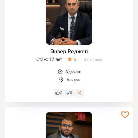
Энвер Реджеп
Стаж:
17 лет
Отзывов:
5
0 отзывов
Оценка:
Адвокат
Анкара
2
0