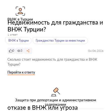
ВНЖ в Турции
Недвижимость для гражданства и
ВНЖ Турции?
1 ответ
ВНЖ в Турции
Гражданство Турции за инвестиции
0
3
04.06.2026
Сколько стоит недвижимость для гражданства и ВНЖ
Турции?
Перейти к ответу
Защита при депортации и административном
задержании
отказе в ВНЖ или угроза