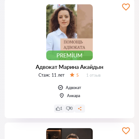
PREMIUM
Адвокат Марина Акайдын
Стаж:
11 лет
Отзывов:
5
1 отзыв
Оценка:
Адвокат
Анкара
1
0