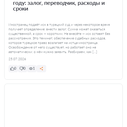
году: залог, переводчик, расходы и
сроки
Иностранец подаёт иск в турецкий суд и через некоторое время
получает определение: внести залог. Сумма может оказаться
существенной, а срок — коротким. Не внесёте — иск оставят без
рассмотрения. Это теминат, обеспечение судебных расходов,
которое турецкое право возлагает на истца-иностранца.
Освобождение от него существует, но работает оно не
автоматически: о нём нужно заявить. Разбираем, как […]
25.07.2026
0
0
1