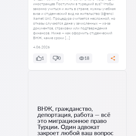
иностранцев Поступили в турецкий вуз? Чтобы
законно учиться и жить в стране, нужны учебная
виза и студенческий вид на жительство (öğrenci
ikamet izni). Процедура считается несложной, но
отказы случаются даже у зачисленных — из-за
документов, страховки или подтверждения
финансов. Ниже — как оформить студенческий
ВНЖ, какие сроки […]
4.06.2026
1
0
18
ВНЖ, гражданство,
депортация, работа — всё
это миграционное право
Турции. Один адвокат
закроет любой ваш вопрос