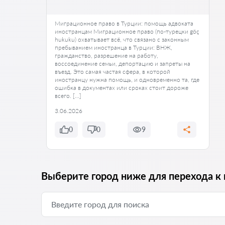
Миграционное право в Турции: помощь адвоката
иностранцам Миграционное право (по-турецки göç
hukuku) охватывает всё, что связано с законным
пребыванием иностранца в Турции: ВНЖ,
гражданство, разрешение на работу,
воссоединение семьи, депортацию и запреты на
въезд. Это самая частая сфера, в которой
иностранцу нужна помощь, и одновременно та, где
ошибка в документах или сроках стоит дороже
всего. […]
3.06.2026
0
0
9
Выберите город ниже для перехода к 