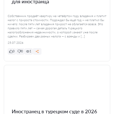
для иностранца
Собственник продаёт квартиру на четвёртом году владения и платит
налог с прироста стоимости. Подождал бы ещё год — не платил бы
ничего: после пяти лет владения прирост не облагается вовсе. Это
правило пяти лет — самая дорогая деталь турецкого
налогообложения недвижимости, о которой узнают уже после
сделки. Разбираем два разных налога — с аренды и […]
25.07.2026
0
0
1
Иностранец в турецком суде в 2026