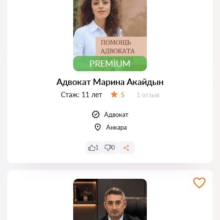
PREMIUM
Адвокат Марина Акайдын
Стаж:
11 лет
Отзывов:
5
1 отзыв
Оценка:
Адвокат
Анкара
1
0