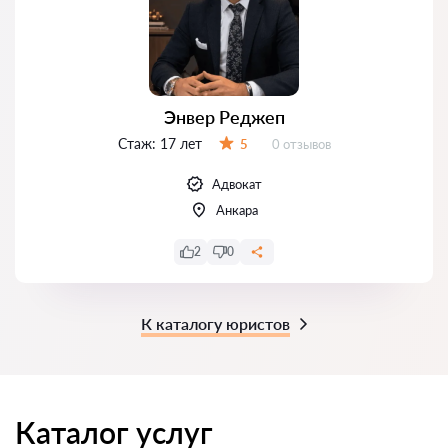
Энвер Реджеп
Стаж:
17 лет
Отзывов:
5
0 отзывов
Оценка:
Адвокат
Анкара
2
0
К каталогу юристов
Каталог услуг