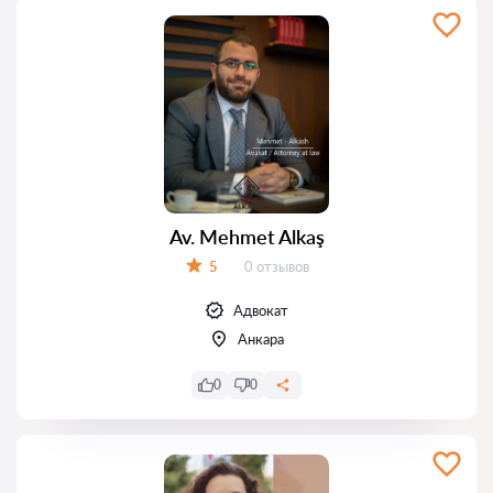
Av. Mehmet Alkaş
Отзывов:
5
0 отзывов
Оценка:
Адвокат
Анкара
0
0