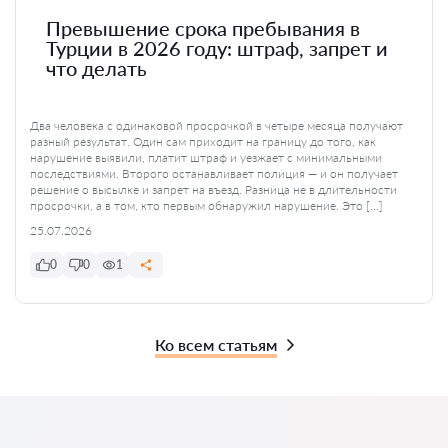
Превышение срока пребывания в
Турции в 2026 году: штраф, запрет и
что делать
Два человека с одинаковой просрочкой в четыре месяца получают
разный результат. Один сам приходит на границу до того, как
нарушение выявили, платит штраф и уезжает с минимальными
последствиями. Второго останавливает полиция — и он получает
решение о высылке и запрет на въезд. Разница не в длительности
просрочки, а в том, кто первым обнаружил нарушение. Это […]
25.07.2026
0
0
1
Ко всем статьям