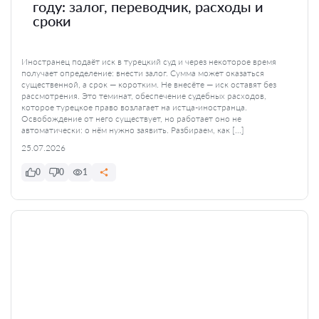
году: залог, переводчик, расходы и
сроки
Иностранец подаёт иск в турецкий суд и через некоторое время
получает определение: внести залог. Сумма может оказаться
существенной, а срок — коротким. Не внесёте — иск оставят без
рассмотрения. Это теминат, обеспечение судебных расходов,
которое турецкое право возлагает на истца-иностранца.
Освобождение от него существует, но работает оно не
автоматически: о нём нужно заявить. Разбираем, как […]
25.07.2026
0
0
1