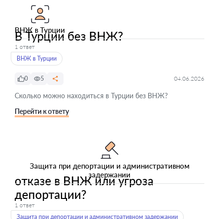
ВНЖ в Турции
В Турции без ВНЖ?
1 ответ
ВНЖ в Турции
0
5
04.06.2026
Сколько можно находиться в Турции без ВНЖ?
Перейти к ответу
Защита при депортации и административном
задержании
отказе в ВНЖ или угроза
депортации?
1 ответ
Защита при депортации и административном задержании