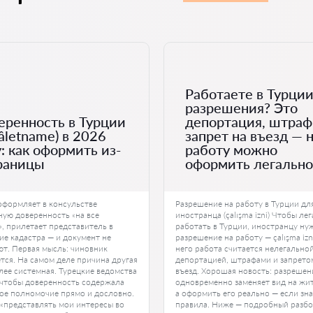
Работаете в Турции
разрешения? Это
еренность в Турции
депортация, штраф
âletname) в 2026
запрет на въезд — 
: как оформить из-
работу можно
границы
оформить легально
оформляет в консульстве
Разрешение на работу в Турции дл
ную доверенность «на все
иностранца (çalışma izni) Чтобы ле
», прилетает представитель в
работать в Турции, иностранцу ну
ие кадастра — и документ не
разрешение на работу — çalışma izni
т. Первая мысль: чиновник
него работа считается нелегальной
тся. На самом деле причина другая
депортацией, штрафами и запрето
олее системная. Турецкие ведомства
въезд. Хорошая новость: разрешен
 чтобы доверенность содержала
одновременно заменяет вид на жит
ое полномочие прямо и дословно.
а оформить его реально — если зн
«представлять мои интересы во
правила. Ниже — подробный разбор