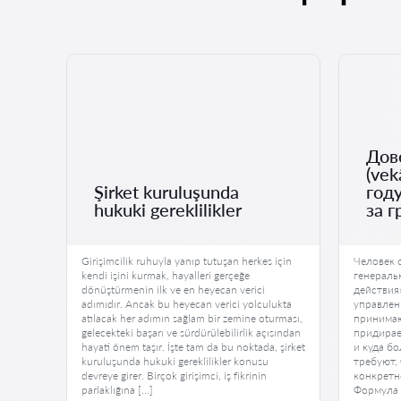
Дов
(vek
Şirket kuruluşunda
году
ir?
hukuki gereklilikler
за 
Girişimcilik ruhuyla yanıp tutuşan herkes için
Человек 
de
kendi işini kurmak, hayalleri gerçeğe
генераль
nızı
dönüştürmenin ilk ve en heyecan verici
действия
acıları
adımıdır. Ancak bu heyecan verici yolculukta
управлен
 yasal
atılacak her adımın sağlam bir zemine oturması,
принимаю
gelecekteki başarı ve sürdürülebilirlik açısından
придирае
hayati önem taşır. İşte tam da bu noktada, şirket
и куда б
ir. Bu
kuruluşunda hukuki gereklilikler konusu
требуют,
devreye girer. Birçok girişimci, iş fikrinin
конкретн
parlaklığına […]
Формула 