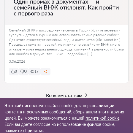
Один промах в документах — и
семейный ВНЖ отклонят. Как пройти
с первого раза
Семейный ВНЖ и воссоединение семьи в Турции Хотите перевезти
супруга и детей в Турцию или легализовать семью рядом с собой?
Для этого существует семейный вид на жительство (aile ikamet izni).
Процедура кажется простой, но именно по семейному ВНЖ много
отказов — из-за недоказанного дохода, сомнений в реальности брака
или ошибок в документах. Ниже — подробный […]
3.06.2026
0
0
17
Ко всем статьям
Этот сайт использует файлы cookie для персонализации
контента и рекламных сообщений, сбора аналитики и других
целей. Вы можете ознакомиться с нашей
политикой cookie
.
© 2026 Avukat-tr.com
Если вы даете согласие на использование файлов cookie,
нажмите «Принять».