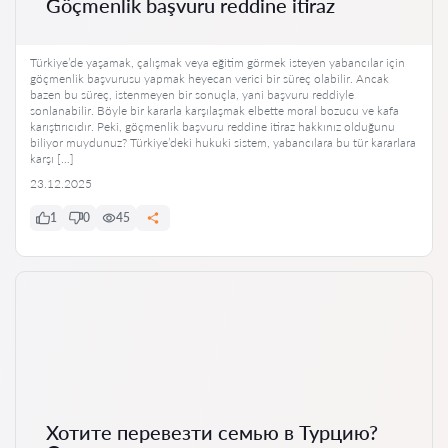
Göçmenlik başvuru reddine itiraz
Türkiye’de yaşamak, çalışmak veya eğitim görmek isteyen yabancılar için
göçmenlik başvurusu yapmak heyecan verici bir süreç olabilir. Ancak
bazen bu süreç, istenmeyen bir sonuçla, yani başvuru reddiyle
sonlanabilir. Böyle bir kararla karşılaşmak elbette moral bozucu ve kafa
karıştırıcıdır. Peki, göçmenlik başvuru reddine itiraz hakkınız olduğunu
biliyor muydunuz? Türkiye’deki hukuki sistem, yabancılara bu tür kararlara
karşı […]
23.12.2025
1
0
45
Хотите перевезти семью в Турцию?