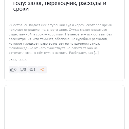
году: залог, переводчик, расходы и
сроки
Иностранец подаёт иск в турецкий суд и через некоторое время
получает определение: внести залог. Сумма может оказаться
существенной, а срок — коротким. Не внесёте — иск оставят без
рассмотрения. Это теминат, обеспечение судебных расходов,
которое турецкое право возлагает на истца-иностранца.
Освобождение от него существует, но работает оно не
автоматически: о нём нужно заявить. Разбираем, как […]
25.07.2026
0
0
1