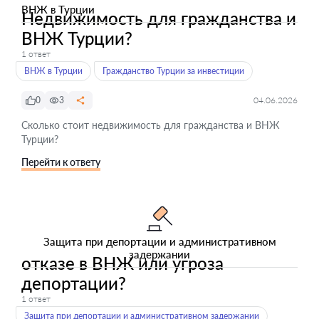
ВНЖ в Турции
Недвижимость для гражданства и
ВНЖ Турции?
1 ответ
ВНЖ в Турции
Гражданство Турции за инвестиции
0
3
04.06.2026
Сколько стоит недвижимость для гражданства и ВНЖ
Турции?
Перейти к ответу
Защита при депортации и административном
задержании
отказе в ВНЖ или угроза
депортации?
1 ответ
Защита при депортации и административном задержании