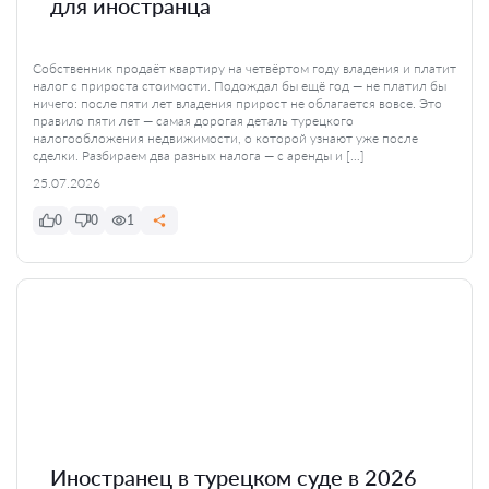
для иностранца
Собственник продаёт квартиру на четвёртом году владения и платит
налог с прироста стоимости. Подождал бы ещё год — не платил бы
ничего: после пяти лет владения прирост не облагается вовсе. Это
правило пяти лет — самая дорогая деталь турецкого
налогообложения недвижимости, о которой узнают уже после
сделки. Разбираем два разных налога — с аренды и […]
25.07.2026
0
0
1
Иностранец в турецком суде в 2026