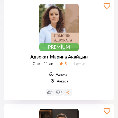
PREMIUM
Адвокат Марина Акайдын
Стаж:
11 лет
Отзывов:
5
1 отзыв
Оценка:
Адвокат
Анкара
1
0