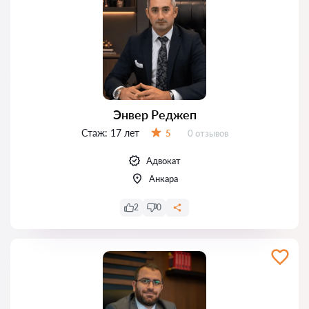
Энвер Реджеп
Стаж:
17 лет
Отзывов:
5
0 отзывов
Оценка:
Адвокат
Анкара
2
0