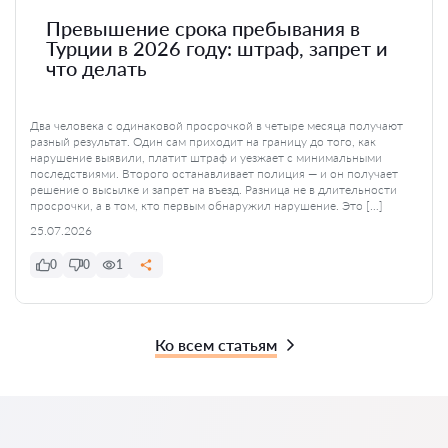
Превышение срока пребывания в
Турции в 2026 году: штраф, запрет и
что делать
Два человека с одинаковой просрочкой в четыре месяца получают
разный результат. Один сам приходит на границу до того, как
нарушение выявили, платит штраф и уезжает с минимальными
последствиями. Второго останавливает полиция — и он получает
решение о высылке и запрет на въезд. Разница не в длительности
просрочки, а в том, кто первым обнаружил нарушение. Это […]
25.07.2026
0
0
1
Ко всем статьям