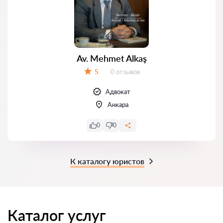
Av. Mehmet Alkaş
Отзывов:
5
0 отзывов
Оценка:
Адвокат
Анкара
0
0
К каталогу юристов
Каталог услуг