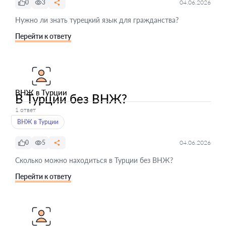
0
3
04.06.2026
Нужно ли знать турецкий язык для гражданства?
Перейти к ответу
ВНЖ в Турции
В Турции без ВНЖ?
1 ответ
ВНЖ в Турции
0
5
04.06.2026
Сколько можно находиться в Турции без ВНЖ?
Перейти к ответу