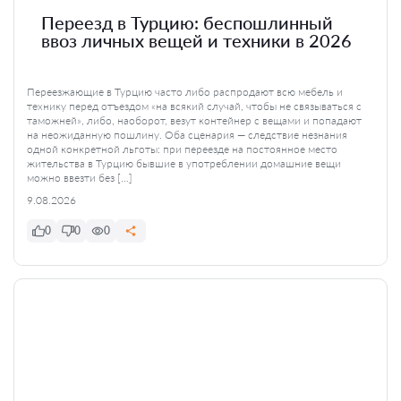
Переезд в Турцию: беспошлинный
ввоз личных вещей и техники в 2026
Переезжающие в Турцию часто либо распродают всю мебель и
технику перед отъездом «на всякий случай, чтобы не связываться с
таможней», либо, наоборот, везут контейнер с вещами и попадают
на неожиданную пошлину. Оба сценария — следствие незнания
одной конкретной льготы: при переезде на постоянное место
жительства в Турцию бывшие в употреблении домашние вещи
можно ввезти без […]
9.08.2026
0
0
0