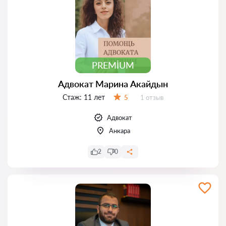
PREMIUM
Адвокат Марина Акайдын
Стаж:
11 лет
Отзывов:
5
1 отзыв
Оценка:
Адвокат
Анкара
2
0