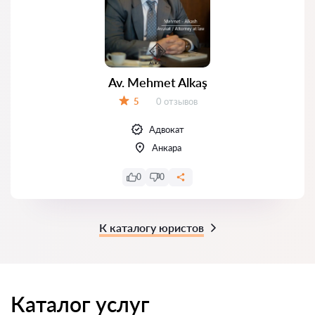
Av. Mehmet Alkaş
Отзывов:
5
0 отзывов
Оценка:
Адвокат
Анкара
0
0
К каталогу юристов
Каталог услуг