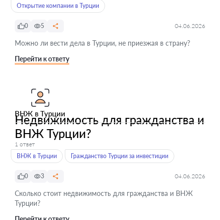
Открытие компании в Турции
0
5
04.06.2026
Можно ли вести дела в Турции, не приезжая в страну?
Перейти к ответу
ВНЖ в Турции
Недвижимость для гражданства и
ВНЖ Турции?
1 ответ
ВНЖ в Турции
Гражданство Турции за инвестиции
0
3
04.06.2026
Сколько стоит недвижимость для гражданства и ВНЖ
Турции?
Перейти к ответу