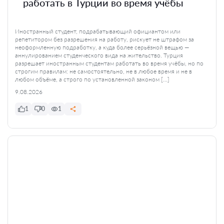
работать в Турции во время учёбы
Иностранный студент, подрабатывающий официантом или
репетитором без разрешения на работу, рискует не штрафом за
неоформленную подработку, а куда более серьёзной вещью —
аннулированием студенческого вида на жительство. Турция
разрешает иностранным студентам работать во время учёбы, но по
строгим правилам: не самостоятельно, не в любое время и не в
любом объёме, а строго по установленной законом […]
9.08.2026
1
0
1