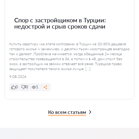
Спор с застройщиком в Турции:
недострой и срыв сроков сдачи
Купить квартиру «на этапе котлована» в Турции на 20-30% дешевле
готового жилья — заманчиво, и десятки тысяч иностранцев ежегодно
так и делают. Проблема начинается, когда обещанные 24 месяца
строительства превращаются в 36, а потом и в 48, дом стоит без
окон, а застройщик на звонки отвечает всё реже. Турецкое право
защищает покупателя такого жилья лучше, […]
9.08.2026
0
0
1
Ко всем статьям