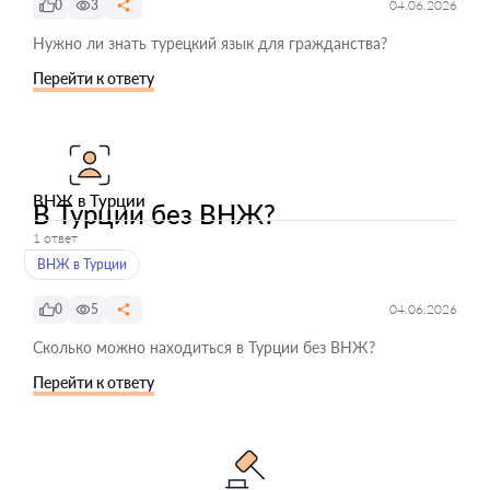
0
3
04.06.2026
Нужно ли знать турецкий язык для гражданства?
Перейти к ответу
ВНЖ в Турции
В Турции без ВНЖ?
1 ответ
ВНЖ в Турции
0
5
04.06.2026
Сколько можно находиться в Турции без ВНЖ?
Перейти к ответу