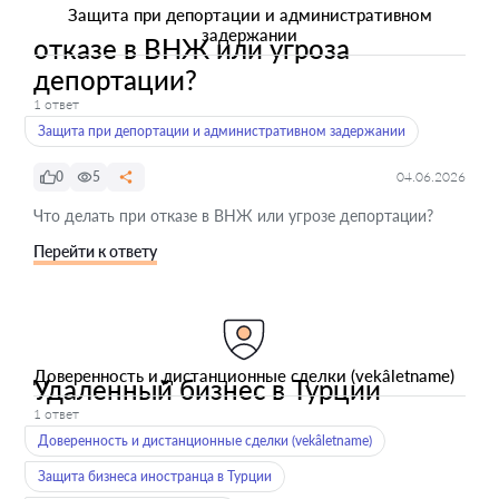
Защита при депортации и административном
задержании
отказе в ВНЖ или угроза
депортации?
1 ответ
Защита при депортации и административном задержании
0
5
04.06.2026
Что делать при отказе в ВНЖ или угрозе депортации?
Перейти к ответу
Доверенность и дистанционные сделки (vekâletname)
Удаленный бизнес в Турции
1 ответ
Доверенность и дистанционные сделки (vekâletname)
Защита бизнеса иностранца в Турции