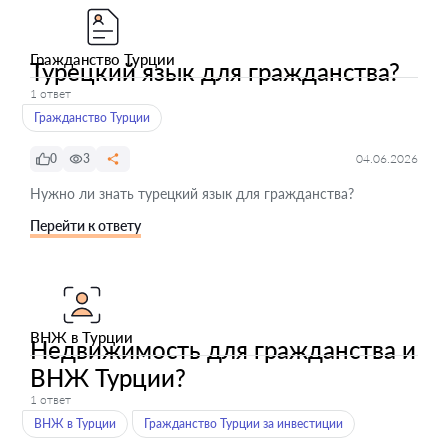
Гражданство Турции
Турецкий язык для гражданства?
1 ответ
Гражданство Турции
0
3
04.06.2026
Нужно ли знать турецкий язык для гражданства?
Перейти к ответу
ВНЖ в Турции
Недвижимость для гражданства и
ВНЖ Турции?
1 ответ
ВНЖ в Турции
Гражданство Турции за инвестиции