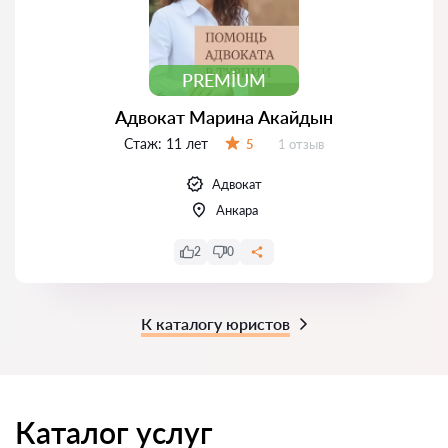
PREMIUM
Адвокат Марина Акайдын
Стаж:
11 лет
Отзывов:
5
1 отзыв
Оценка:
Адвокат
Анкара
2
0
К каталогу юристов
Каталог услуг