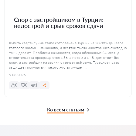
Спор с застройщиком в Турции:
недострой и срыв сроков сдачи
Купить квартиру «на этапе котлована» в Турции на 20-30% дешевле
готового жилья — заманчиво, и десятки тысяч иностранцев ежегодно
так и делают. Проблема начинается, когда обещанные 24 месяца
строительства превращаются в 36, а потом и в 48, дом стоит без
окон, а застройщик на звонки отвечает всё реже. Турецкое право
защищает покупателя такого жилья лучше, […]
9.08.2026
0
0
1
Ко всем статьям