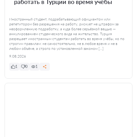
работать в Турции во время учёбы
Иностранный студент, подрабатывающий официантом или
репетитором без разрешения на работу, рискует не штрафом за
неоформленную подработку, а куда более серьёзной вещью —
аннулированием студенческого вида на жительство. Турция
разрешает иностранным студентам работать во время учёбы, но по
строгим правилам: не самостоятельно, не в любое время и не в
любом объёме, а строго по установленной законом […]
9.08.2026
1
0
1