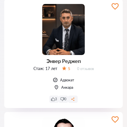
Энвер Реджеп
Стаж:
17 лет
Отзывов:
5
0 отзывов
Оценка:
Адвокат
Анкара
3
0