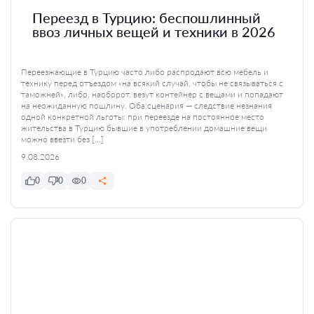
Переезд в Турцию: беспошлинный
ввоз личных вещей и техники в 2026
Переезжающие в Турцию часто либо распродают всю мебель и
технику перед отъездом «на всякий случай, чтобы не связываться с
таможней», либо, наоборот, везут контейнер с вещами и попадают
на неожиданную пошлину. Оба сценария — следствие незнания
одной конкретной льготы: при переезде на постоянное место
жительства в Турцию бывшие в употреблении домашние вещи
можно ввезти без […]
9.08.2026
0
0
0