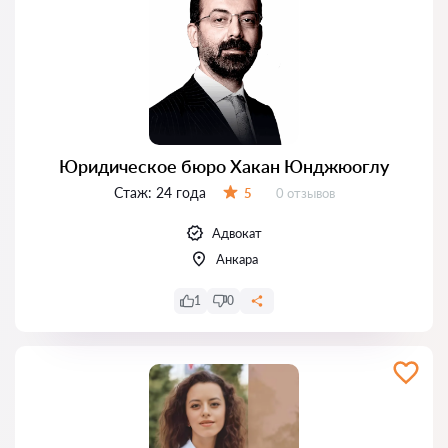
Юридическое бюро Хакан Юнджюоглу
Стаж:
24 года
Отзывов:
5
0 отзывов
Оценка:
Адвокат
Анкара
1
0