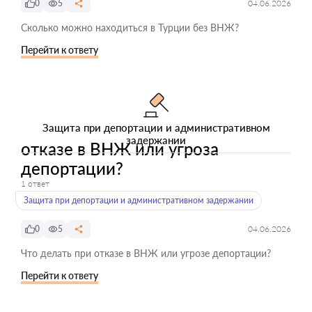
0
5
04.06.2026
Сколько можно находиться в Турции без ВНЖ?
Перейти к ответу
Защита при депортации и административном
задержании
отказе в ВНЖ или угроза
депортации?
1 ответ
Защита при депортации и административном задержании
0
5
04.06.2026
Что делать при отказе в ВНЖ или угрозе депортации?
Перейти к ответу