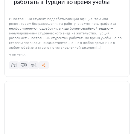
работать в Турции во время учёбы
Иностранный студент, подрабатывающий официантом или
репетитором без разрешения на работу, рискует не штрафом за
неоформленную подработку, а куда более серьёзной вещью —
аннулированием студенческого вида на жительство. Турция
разрешает иностранным студентам работать во время учёбы, но по
строгим правилам: не самостоятельно, не в любое время и не в
любом объёме, а строго по установленной законом […]
9.08.2026
1
0
1