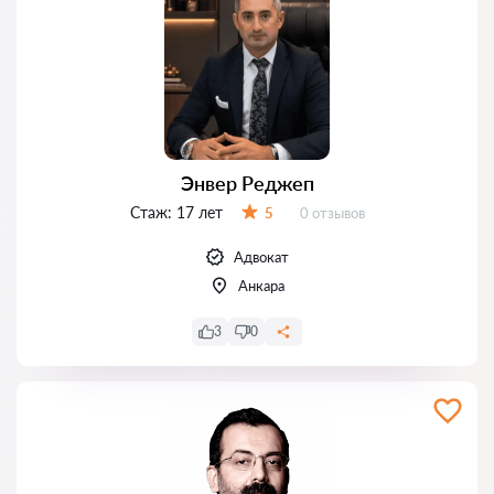
Энвер Реджеп
Стаж:
17 лет
Отзывов:
5
0 отзывов
Оценка:
Адвокат
Анкара
3
0