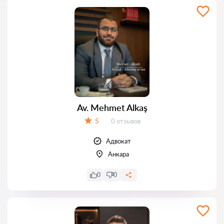
Av. Mehmet Alkaş
Отзывов:
5
0 отзывов
Оценка:
Адвокат
Анкара
0
0