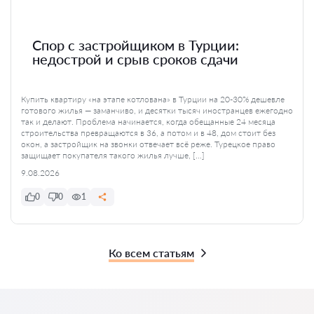
Спор с застройщиком в Турции:
недострой и срыв сроков сдачи
Купить квартиру «на этапе котлована» в Турции на 20-30% дешевле
готового жилья — заманчиво, и десятки тысяч иностранцев ежегодно
так и делают. Проблема начинается, когда обещанные 24 месяца
строительства превращаются в 36, а потом и в 48, дом стоит без
окон, а застройщик на звонки отвечает всё реже. Турецкое право
защищает покупателя такого жилья лучше, […]
9.08.2026
0
0
1
Ко всем статьям