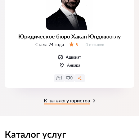
Юридическое бюро Хакан Юнджюоглу
Стаж:
24 года
Отзывов:
5
0 отзывов
Оценка:
Адвокат
Анкара
1
0
К каталогу юристов
Каталог услуг