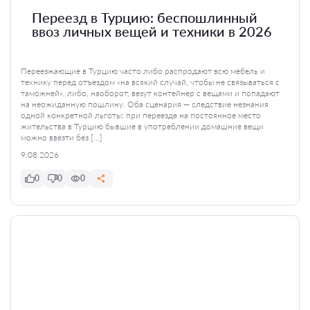
Переезд в Турцию: беспошлинный
ввоз личных вещей и техники в 2026
Переезжающие в Турцию часто либо распродают всю мебель и
технику перед отъездом «на всякий случай, чтобы не связываться с
таможней», либо, наоборот, везут контейнер с вещами и попадают
на неожиданную пошлину. Оба сценария — следствие незнания
одной конкретной льготы: при переезде на постоянное место
жительства в Турцию бывшие в употреблении домашние вещи
можно ввезти без […]
9.08.2026
0
0
0