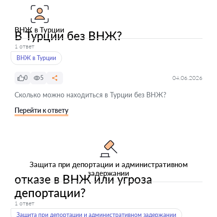
ВНЖ в Турции
В Турции без ВНЖ?
1 ответ
ВНЖ в Турции
0
5
04.06.2026
Сколько можно находиться в Турции без ВНЖ?
Перейти к ответу
Защита при депортации и административном
задержании
отказе в ВНЖ или угроза
депортации?
1 ответ
Защита при депортации и административном задержании