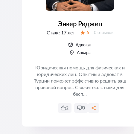
Энвер Реджеп
Стаж:
17 лет
Отзывов:
5
0 отзывов
Оценка:
Адвокат
Анкара
Юридическая помощь для физических и
su.
юридических лиц. Опытный адвокат в
а
Турции поможет эффективно решить ваш
ан
правовой вопрос. Свяжитесь с нами для
бесп...
2
0