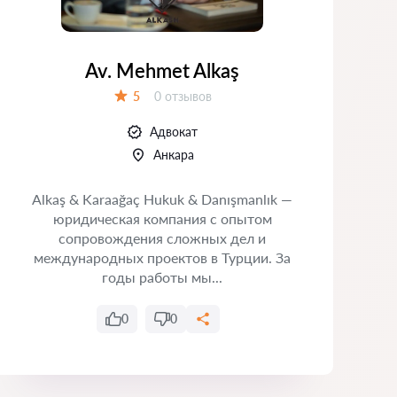
Av. Mehmet Alkaş
Отзывов:
5
0 отзывов
Оценка:
Адвокат
Анкара
Alkaş & Karaağaç Hukuk & Danışmanlık —
юридическая компания с опытом
юр
сопровождения сложных дел и
международных проектов в Турции. За
С
годы работы мы...
0
0