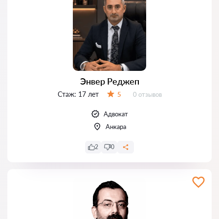
Энвер Реджеп
Стаж:
17 лет
Отзывов:
5
0 отзывов
Оценка:
Адвокат
Анкара
2
0