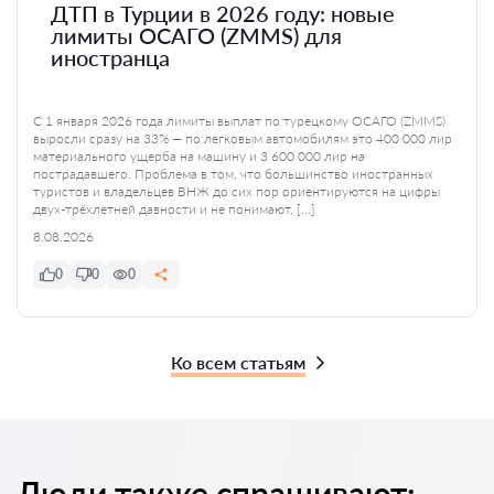
ДТП в Турции в 2026 году: новые
лимиты ОСАГО (ZMMS) для
иностранца
С 1 января 2026 года лимиты выплат по турецкому ОСАГО (ZMMS)
выросли сразу на 33% — по легковым автомобилям это 400 000 лир
материального ущерба на машину и 3 600 000 лир на
пострадавшего. Проблема в том, что большинство иностранных
туристов и владельцев ВНЖ до сих пор ориентируются на цифры
двух-трёхлетней давности и не понимают, […]
8.08.2026
0
0
0
Ко всем статьям
Люди также спрашивают: