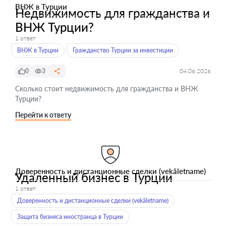
ВНЖ в Турции
Недвижимость для гражданства и
ВНЖ Турции?
1 ответ
ВНЖ в Турции
Гражданство Турции за инвестиции
0
3
04.06.2026
Сколько стоит недвижимость для гражданства и ВНЖ
Турции?
Перейти к ответу
Доверенность и дистанционные сделки (vekâletname)
Удаленный бизнес в Турции
1 ответ
Доверенность и дистанционные сделки (vekâletname)
Защита бизнеса иностранца в Турции