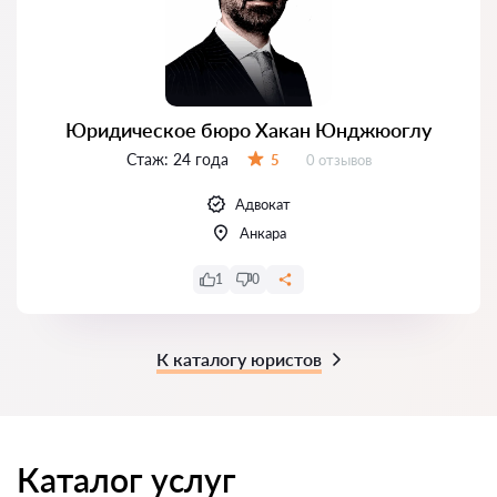
Юридическое бюро Хакан Юнджюоглу
Стаж:
24 года
Отзывов:
5
0 отзывов
Оценка:
Адвокат
Анкара
1
0
К каталогу юристов
Каталог услуг