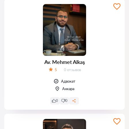
Av. Mehmet Alkaş
Отзывов:
5
0 отзывов
Оценка:
Адвокат
Анкара
0
0