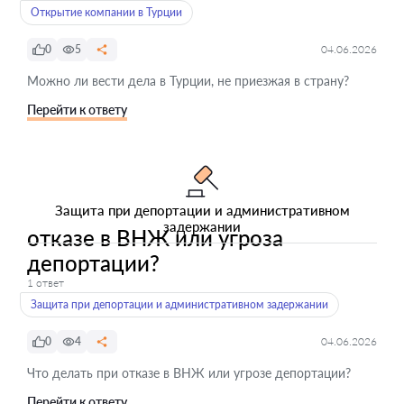
Открытие компании в Турции
0
5
04.06.2026
Можно ли вести дела в Турции, не приезжая в страну?
Перейти к ответу
Защита при депортации и административном
задержании
отказе в ВНЖ или угроза
депортации?
1 ответ
Защита при депортации и административном задержании
0
4
04.06.2026
Что делать при отказе в ВНЖ или угрозе депортации?
Перейти к ответу