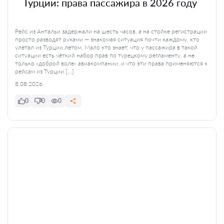
Турции: права пассажира в 2026 году
Рейс из Антальи задержали на шесть часов, а на стойке регистрации
просто разводят руками — знакомая ситуация почти каждому, кто
улетал из Турции летом. Мало кто знает, что у пассажира в такой
ситуации есть чёткий набор прав по турецкому регламенту, а не
только «доброй воле» авиакомпании, и что эти права применяются к
рейсам из Турции […]
8.08.2026
0
0
0