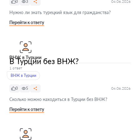
0
3
04.06.2026
Нужно ли знать турецкий язык для гражданства?
Перейти к ответу
ВНЖ в Турции
В Турции без ВНЖ?
1 ответ
ВНЖ в Турции
0
5
04.06.2026
Сколько можно находиться в Турции без ВНЖ?
Перейти к ответу