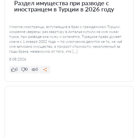
Раздел имущества при разводе с
иностранцем в Турции в 2026 году
Многие иностранцы, вступающие в брак с гражданином Турции,
искренне уверены: раз квартиру в Анталье купили на имя мужа-
турка, при разводе она мужу и останется. Турецкое право думает
иначе с 1 января 2002 года — по умолчанию делится не то, на чьё
имя записано имущество, а прирост стоимости, накопленный за
годы брака, независимо от того, кто […]
8.08.2026
0
0
0