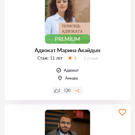
PREMIUM
Адвокат Марина Акайдын
Стаж:
11 лет
Отзывов:
5
1 отзыв
Оценка:
Адвокат
Анкара
1
0