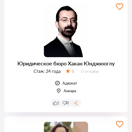
Юридическое бюро Хакан Юнджюоглу
Стаж:
24 года
Отзывов:
5
0 отзывов
Оценка:
Адвокат
Анкара
1
0