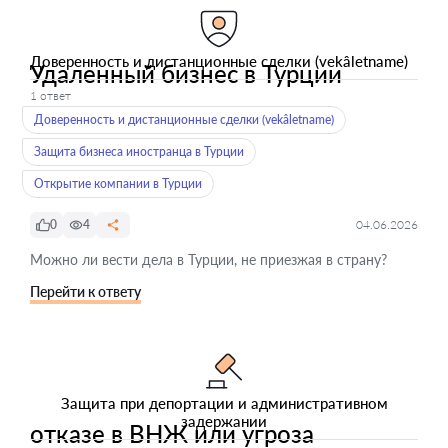
Доверенность и дистанционные сделки (vekâletname)
Удаленный бизнес в Турции
1 ответ
Доверенность и дистанционные сделки (vekâletname)
Защита бизнеса иностранца в Турции
Открытие компании в Турции
0
4
04.06.2026
Можно ли вести дела в Турции, не приезжая в страну?
Перейти к ответу
Защита при депортации и административном
задержании
отказе в ВНЖ или угроза