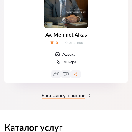
Av. Mehmet Alkaş
Отзывов:
5
0 отзывов
Оценка:
Адвокат
Анкара
0
0
К каталогу юристов
Каталог услуг