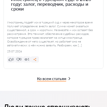
году: залог, переводчик, расходы и
сроки
Иностранец подаёт иск в турецкий суд и через некоторое время
получает определение: внести залог. Сумма может оказаться
существенной, а срок — коротким. Не внесёте — иск оставят без
рассмотрения. Это теминат, обеспечение судебных расходов,
которое турецкое право возлагает на истца-иностранца.
Освобождение от него существует, но работает оно не
автоматически: о нём нужно заявить. Разбираем, как […]
25.07.2026
0
0
1
Ко всем статьям
Люди также спрашивают: