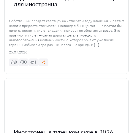
для иностранца
Собственник продаёт квартиру на четвёртом году владения и платит
налог с прироста стоимости. Подождал бы ещё год — не платил бы
ничего: после пяти лет владения прирост не облагается вовсе. Это
правило пяти лет — самая дорогая деталь турецкого
налогообложения недвижимости, о которой узнают уже после
сделки. Разбираем два разных налога — с аренды и […]
25.07.2026
0
0
1
Иностранец в турецком суде в 2026