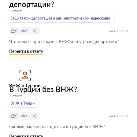
депортации?
1 ответ
Защита при депортации и административном задержании
0
3
04.06.2026
Что делать при отказе в ВНЖ или угрозе депортации?
Перейти к ответу
ВНЖ в Турции
В Турции без ВНЖ?
1 ответ
ВНЖ в Турции
0
5
04.06.2026
Сколько можно находиться в Турции без ВНЖ?
Перейти к ответу