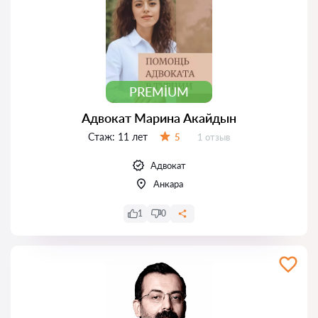
PREMIUM
Адвокат Марина Акайдын
Стаж:
11 лет
Отзывов:
5
1 отзыв
Оценка:
Адвокат
Анкара
1
0