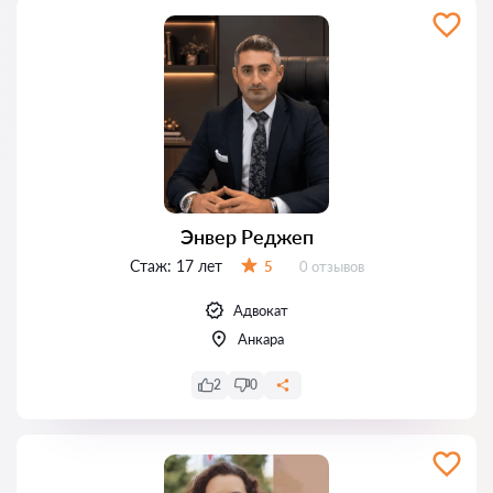
Энвер Реджеп
Стаж:
17 лет
Отзывов:
5
0 отзывов
Оценка:
Адвокат
Анкара
2
0