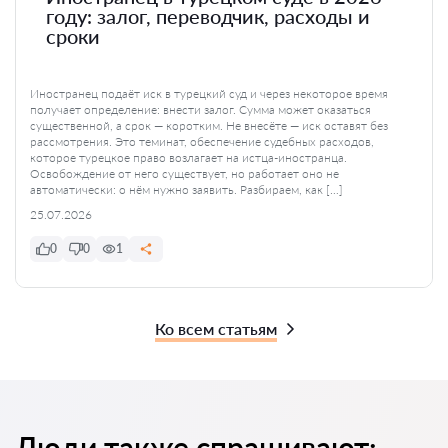
году: залог, переводчик, расходы и
сроки
Иностранец подаёт иск в турецкий суд и через некоторое время
получает определение: внести залог. Сумма может оказаться
существенной, а срок — коротким. Не внесёте — иск оставят без
рассмотрения. Это теминат, обеспечение судебных расходов,
которое турецкое право возлагает на истца-иностранца.
Освобождение от него существует, но работает оно не
автоматически: о нём нужно заявить. Разбираем, как […]
25.07.2026
0
0
1
Ко всем статьям
Люди также спрашивают: