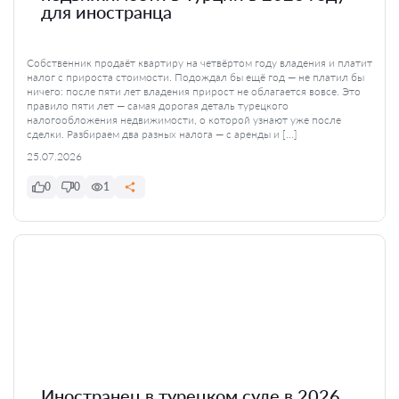
для иностранца
Собственник продаёт квартиру на четвёртом году владения и платит
налог с прироста стоимости. Подождал бы ещё год — не платил бы
ничего: после пяти лет владения прирост не облагается вовсе. Это
правило пяти лет — самая дорогая деталь турецкого
налогообложения недвижимости, о которой узнают уже после
сделки. Разбираем два разных налога — с аренды и […]
25.07.2026
0
0
1
Иностранец в турецком суде в 2026