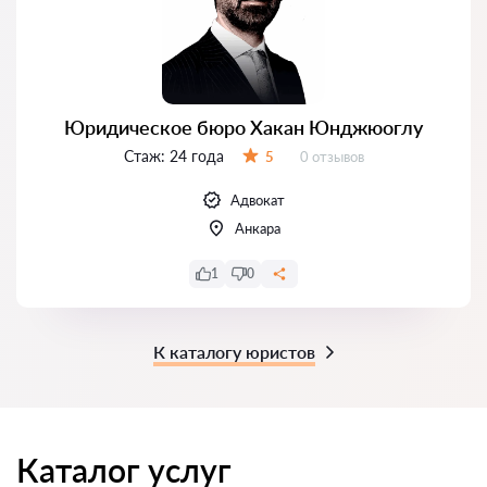
Юридическое бюро Хакан Юнджюоглу
Стаж:
24 года
Отзывов:
5
0 отзывов
Оценка:
Адвокат
Анкара
1
0
К каталогу юристов
Каталог услуг