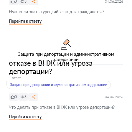
0
3
04.06.2026
Нужно ли знать турецкий язык для гражданства?
Перейти к ответу
Защита при депортации и административном
задержании
отказе в ВНЖ или угроза
депортации?
1 ответ
Защита при депортации и административном задержании
0
3
04.06.2026
Что делать при отказе в ВНЖ или угрозе депортации?
Перейти к ответу