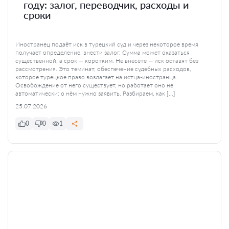
году: залог, переводчик, расходы и
сроки
Иностранец подаёт иск в турецкий суд и через некоторое время
получает определение: внести залог. Сумма может оказаться
существенной, а срок — коротким. Не внесёте — иск оставят без
рассмотрения. Это теминат, обеспечение судебных расходов,
которое турецкое право возлагает на истца-иностранца.
Освобождение от него существует, но работает оно не
автоматически: о нём нужно заявить. Разбираем, как […]
25.07.2026
0
0
1