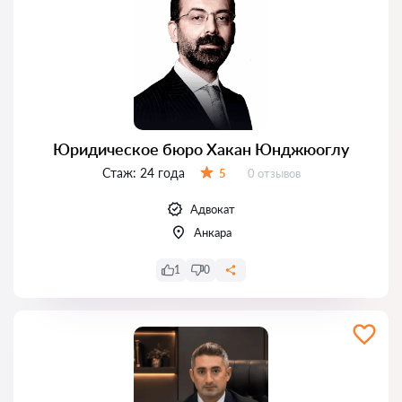
Юридическое бюро Хакан Юнджюоглу
Стаж:
24 года
Отзывов:
5
0 отзывов
Оценка:
Адвокат
Анкара
1
0