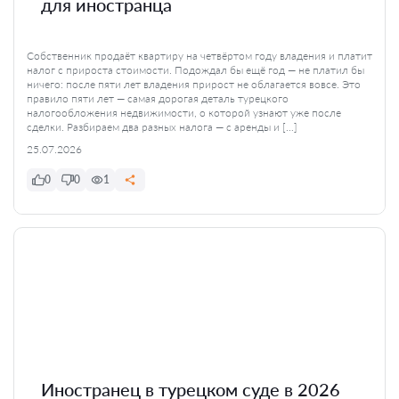
для иностранца
Собственник продаёт квартиру на четвёртом году владения и платит
налог с прироста стоимости. Подождал бы ещё год — не платил бы
ничего: после пяти лет владения прирост не облагается вовсе. Это
правило пяти лет — самая дорогая деталь турецкого
налогообложения недвижимости, о которой узнают уже после
сделки. Разбираем два разных налога — с аренды и […]
25.07.2026
0
0
1
Иностранец в турецком суде в 2026