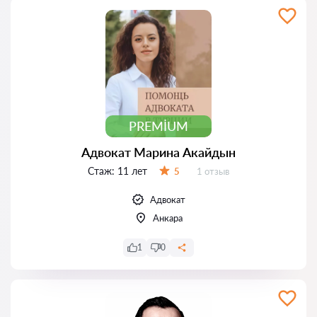
PREMIUM
Адвокат Марина Акайдын
Стаж:
11 лет
Отзывов:
5
1 отзыв
Оценка:
Адвокат
Анкара
1
0