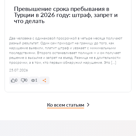
Превышение срока пребывания в
Турции в 2026 году: штраф, запрет и
что делать
Два человека с одинаковой просрочкой в четыре месяца получают
разный результат. Один сам приходит на границу до того, как
нарушение выявили, платит штраф и уезжает с минимальными
последствиями. Второго останавливает полиция — и он получает
решение о высылке и запрет на въезд. Разница не в длительности
просрочки, а в том, кто первым обнаружил нарушение. Это […]
25.07.2026
0
0
1
Ко всем статьям