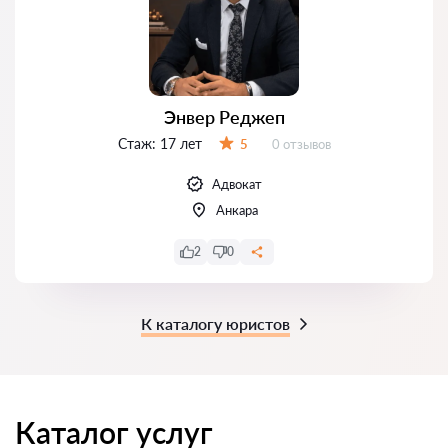
Энвер Реджеп
Стаж:
17 лет
Отзывов:
5
0 отзывов
Оценка:
Адвокат
Анкара
2
0
К каталогу юристов
Каталог услуг