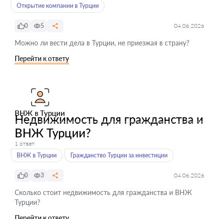
Открытие компании в Турции
0
5
04.06.2026
Можно ли вести дела в Турции, не приезжая в страну?
Перейти к ответу
ВНЖ в Турции
Недвижимость для гражданства и
ВНЖ Турции?
1 ответ
ВНЖ в Турции
Гражданство Турции за инвестиции
0
3
04.06.2026
Сколько стоит недвижимость для гражданства и ВНЖ
Турции?
Перейти к ответу