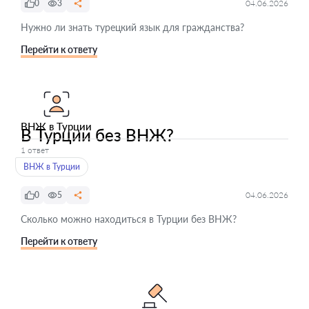
0
3
04.06.2026
Нужно ли знать турецкий язык для гражданства?
Перейти к ответу
ВНЖ в Турции
В Турции без ВНЖ?
1 ответ
ВНЖ в Турции
0
5
04.06.2026
Сколько можно находиться в Турции без ВНЖ?
Перейти к ответу