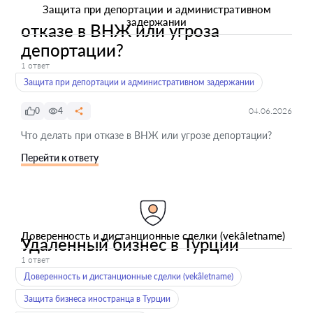
Защита при депортации и административном
задержании
отказе в ВНЖ или угроза
депортации?
1 ответ
Защита при депортации и административном задержании
0
4
04.06.2026
Что делать при отказе в ВНЖ или угрозе депортации?
Перейти к ответу
Доверенность и дистанционные сделки (vekâletname)
Удаленный бизнес в Турции
1 ответ
Доверенность и дистанционные сделки (vekâletname)
Защита бизнеса иностранца в Турции