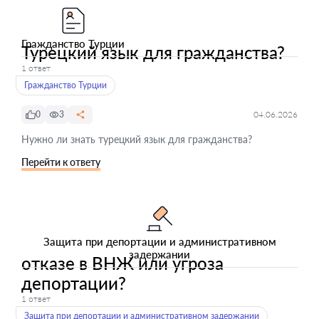
Гражданство Турции
Турецкий язык для гражданства?
1 ответ
Гражданство Турции
0
3
04.06.2026
Нужно ли знать турецкий язык для гражданства?
Перейти к ответу
Защита при депортации и административном
задержании
отказе в ВНЖ или угроза
депортации?
1 ответ
Защита при депортации и административном задержании