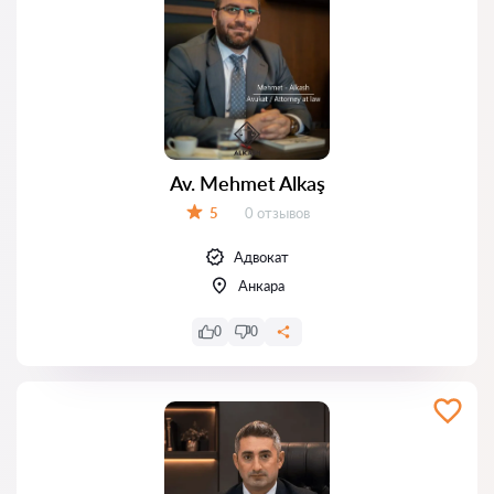
Av. Mehmet Alkaş
Отзывов:
5
0 отзывов
Оценка:
Адвокат
Анкара
0
0