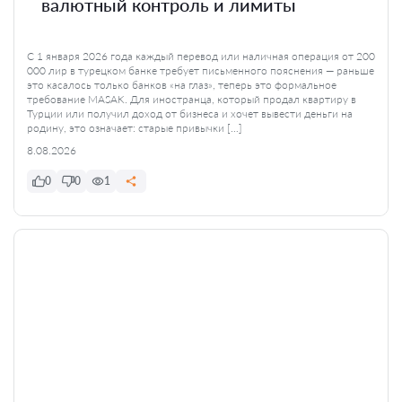
валютный контроль и лимиты
С 1 января 2026 года каждый перевод или наличная операция от 200
000 лир в турецком банке требует письменного пояснения — раньше
это касалось только банков «на глаз», теперь это формальное
требование MASAK. Для иностранца, который продал квартиру в
Турции или получил доход от бизнеса и хочет вывести деньги на
родину, это означает: старые привычки […]
8.08.2026
0
0
1