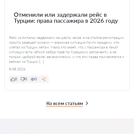
Отменили или задержали рейс в
Турции: права пассажира в 2026 году
Рейс из Антальи задержали на шесть часов, а на стойке регистрации
просто разводят руками — знакомая ситуация почти каждому, кто
улетал из Турции летом. Мало кто знает, что у пассажира в такой
ситуации есть чёткий набор прав по турецкому регламенту, а не
только «доброй воле» авиакомпании, и что эти права применяются к
рейсам из Турции […]
8.08.2026
0
0
0
Ко всем статьям