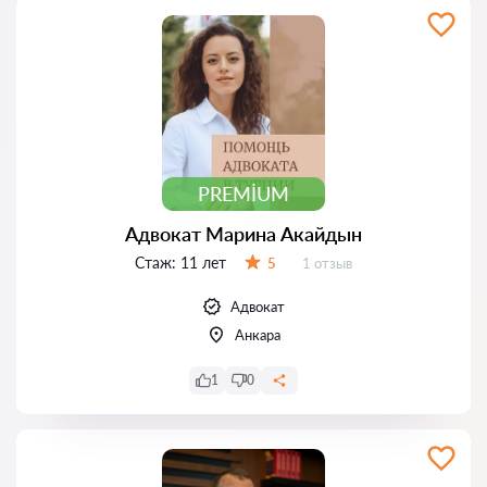
PREMIUM
Адвокат Марина Акайдын
Стаж:
11 лет
Отзывов:
5
1 отзыв
Оценка:
Адвокат
Анкара
1
0