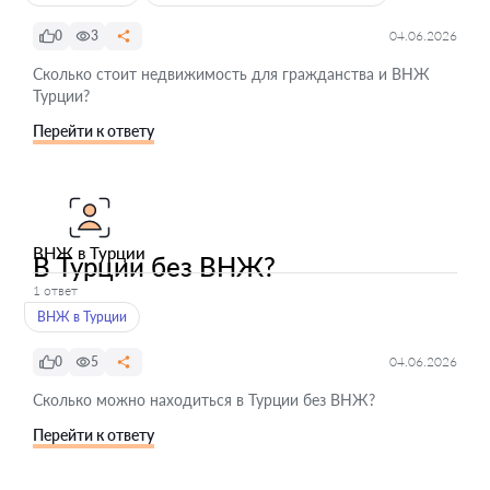
0
3
04.06.2026
Сколько стоит недвижимость для гражданства и ВНЖ
Турции?
Перейти к ответу
ВНЖ в Турции
В Турции без ВНЖ?
1 ответ
ВНЖ в Турции
0
5
04.06.2026
Сколько можно находиться в Турции без ВНЖ?
Перейти к ответу