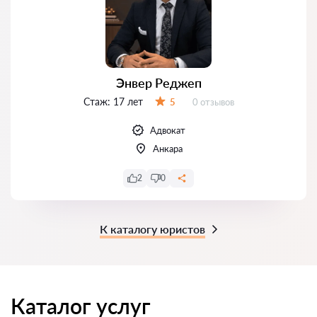
Энвер Реджеп
Стаж:
17 лет
Отзывов:
5
0 отзывов
Оценка:
Адвокат
Анкара
2
0
К каталогу юристов
Каталог услуг