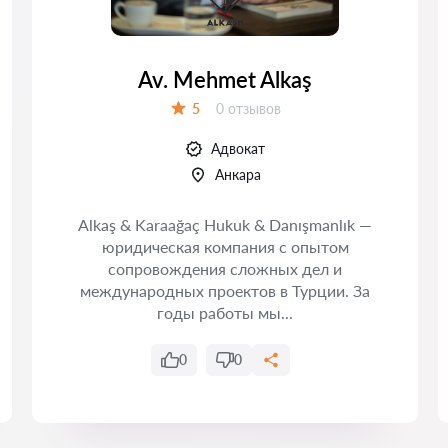
Av. Mehmet Alkaş
Отзывов:
5
0 отзывов
Оценка:
Адвокат
Анкара
Alkaş & Karaağaç Hukuk & Danışmanlık —
юридическая компания с опытом
сопровождения сложных дел и
международных проектов в Турции. За
годы работы мы...
0
0