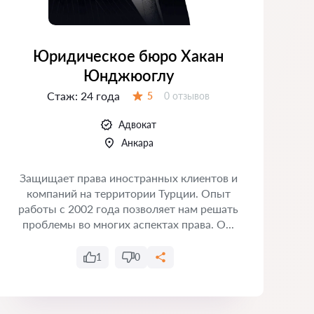
Юридическое бюро Хакан
Юнджюоглу
Стаж:
24 года
Отзывов:
5
0 отзывов
Оценка:
Адвокат
Анкара
юр
Защищает права иностранных клиентов и
компаний на территории Турции. Опыт
С
работы с 2002 года позволяет нам решать
проблемы во многих аспектах права. О...
1
0