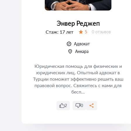
Энвер Реджеп
Стаж:
17 лет
Отзывов:
5
0 отзывов
Оценка:
Адвокат
Анкара
Юридическая помощь для физических и
su.
юридических лиц. Опытный адвокат в
а
Турции поможет эффективно решить ваш
ан
правовой вопрос. Свяжитесь с нами для
бесп...
2
0