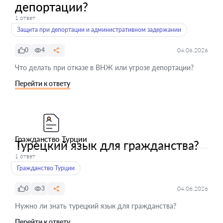
депортации?
1 ответ
Защита при депортации и административном задержании
0
4
04.06.2026
Что делать при отказе в ВНЖ или угрозе депортации?
Перейти к ответу
Гражданство Турции
Турецкий язык для гражданства?
1 ответ
Гражданство Турции
0
3
04.06.2026
Нужно ли знать турецкий язык для гражданства?
Перейти к ответу