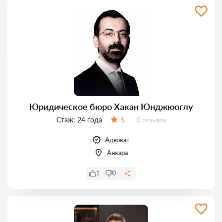
Юридическое бюро Хакан Юнджюоглу
Стаж:
24 года
Отзывов:
5
0 отзывов
Оценка:
Адвокат
Анкара
1
0