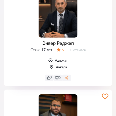
Энвер Реджеп
Стаж:
17 лет
Отзывов:
5
0 отзывов
Оценка:
Адвокат
Анкара
2
0