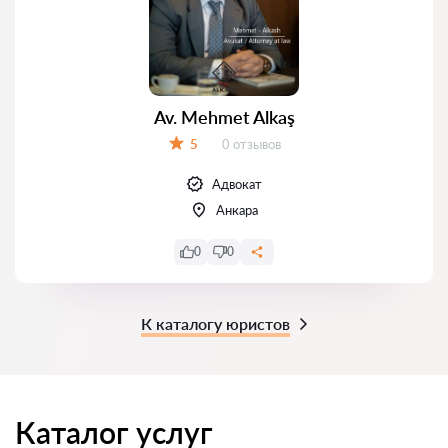
Av. Mehmet Alkaş
Отзывов:
5
0 отзывов
Оценка:
Адвокат
Анкара
0
0
К каталогу юристов
Каталог услуг