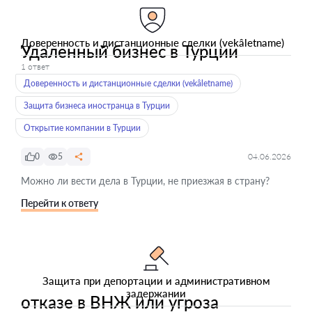
Доверенность и дистанционные сделки (vekâletname)
Удаленный бизнес в Турции
1 ответ
Доверенность и дистанционные сделки (vekâletname)
Защита бизнеса иностранца в Турции
Открытие компании в Турции
0
5
04.06.2026
Можно ли вести дела в Турции, не приезжая в страну?
Перейти к ответу
Защита при депортации и административном
задержании
отказе в ВНЖ или угроза