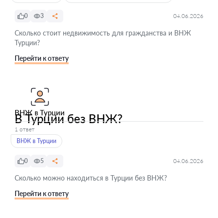
0
3
04.06.2026
Сколько стоит недвижимость для гражданства и ВНЖ
Турции?
Перейти к ответу
ВНЖ в Турции
В Турции без ВНЖ?
1 ответ
ВНЖ в Турции
0
5
04.06.2026
Сколько можно находиться в Турции без ВНЖ?
Перейти к ответу