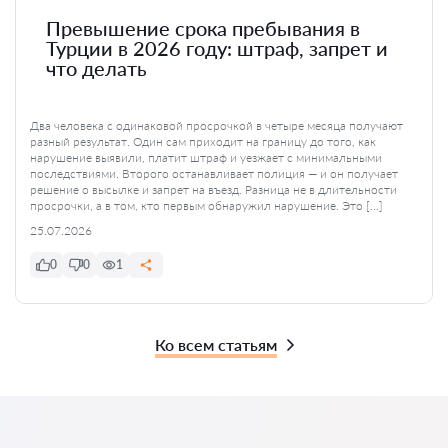
Превышение срока пребывания в
Турции в 2026 году: штраф, запрет и
что делать
Два человека с одинаковой просрочкой в четыре месяца получают
разный результат. Один сам приходит на границу до того, как
нарушение выявили, платит штраф и уезжает с минимальными
последствиями. Второго останавливает полиция — и он получает
решение о высылке и запрет на въезд. Разница не в длительности
просрочки, а в том, кто первым обнаружил нарушение. Это […]
25.07.2026
0
0
1
Ко всем статьям