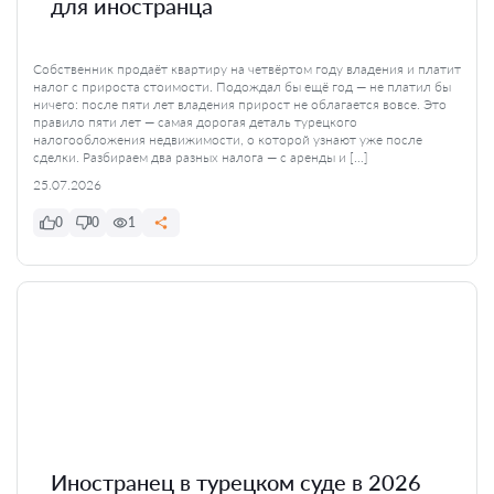
для иностранца
Собственник продаёт квартиру на четвёртом году владения и платит
налог с прироста стоимости. Подождал бы ещё год — не платил бы
ничего: после пяти лет владения прирост не облагается вовсе. Это
правило пяти лет — самая дорогая деталь турецкого
налогообложения недвижимости, о которой узнают уже после
сделки. Разбираем два разных налога — с аренды и […]
25.07.2026
0
0
1
Иностранец в турецком суде в 2026