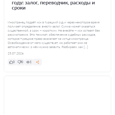
году: залог, переводчик, расходы и
сроки
Иностранец подаёт иск в турецкий суд и через некоторое время
получает определение: внести залог. Сумма может оказаться
существенной, а срок — коротким. Не внесёте — иск оставят без
рассмотрения. Это теминат, обеспечение судебных расходов,
которое турецкое право возлагает на истца-иностранца.
Освобождение от него существует, но работает оно не
автоматически: о нём нужно заявить. Разбираем, как […]
25.07.2026
0
0
1