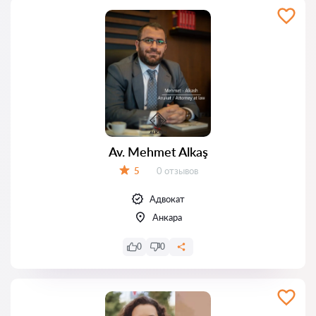
Av. Mehmet Alkaş
Отзывов:
5
0 отзывов
Оценка:
Адвокат
Анкара
0
0