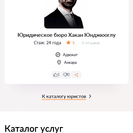
Юридическое бюро Хакан Юнджюоглу
Стаж:
24 года
Отзывов:
5
0 отзывов
Оценка:
Адвокат
Анкара
1
0
К каталогу юристов
Каталог услуг