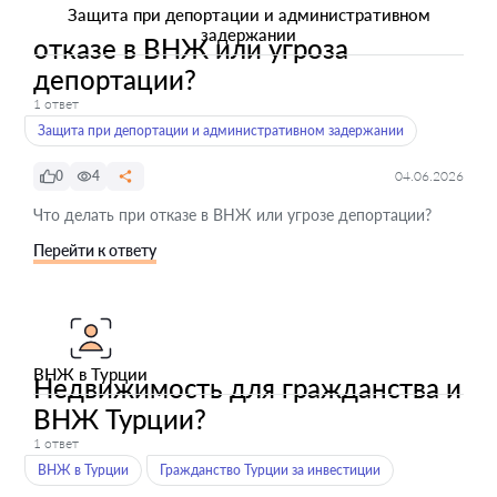
Защита при депортации и административном
задержании
отказе в ВНЖ или угроза
депортации?
1 ответ
Защита при депортации и административном задержании
0
4
04.06.2026
Что делать при отказе в ВНЖ или угрозе депортации?
Перейти к ответу
ВНЖ в Турции
Недвижимость для гражданства и
ВНЖ Турции?
1 ответ
ВНЖ в Турции
Гражданство Турции за инвестиции