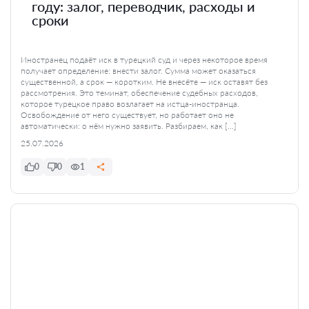
году: залог, переводчик, расходы и
сроки
Иностранец подаёт иск в турецкий суд и через некоторое время
получает определение: внести залог. Сумма может оказаться
существенной, а срок — коротким. Не внесёте — иск оставят без
рассмотрения. Это теминат, обеспечение судебных расходов,
которое турецкое право возлагает на истца-иностранца.
Освобождение от него существует, но работает оно не
автоматически: о нём нужно заявить. Разбираем, как […]
25.07.2026
0
0
1