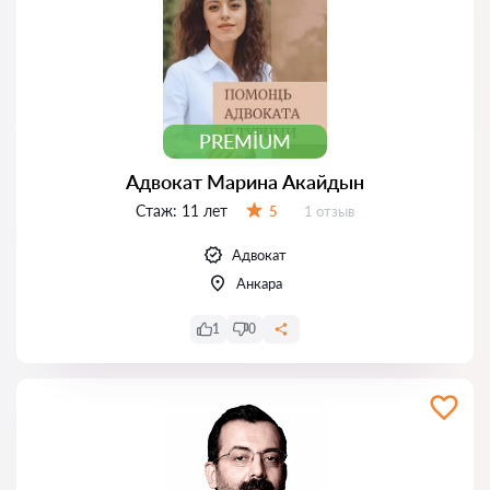
PREMIUM
Адвокат Марина Акайдын
Стаж:
11 лет
Отзывов:
5
1 отзыв
Оценка:
Адвокат
Анкара
1
0