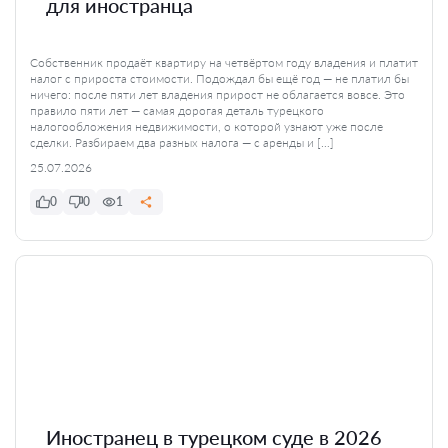
для иностранца
Собственник продаёт квартиру на четвёртом году владения и платит
налог с прироста стоимости. Подождал бы ещё год — не платил бы
ничего: после пяти лет владения прирост не облагается вовсе. Это
правило пяти лет — самая дорогая деталь турецкого
налогообложения недвижимости, о которой узнают уже после
сделки. Разбираем два разных налога — с аренды и […]
25.07.2026
0
0
1
Иностранец в турецком суде в 2026