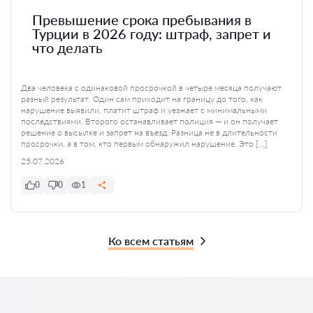
Превышение срока пребывания в
Турции в 2026 году: штраф, запрет и
что делать
Два человека с одинаковой просрочкой в четыре месяца получают
разный результат. Один сам приходит на границу до того, как
нарушение выявили, платит штраф и уезжает с минимальными
последствиями. Второго останавливает полиция — и он получает
решение о высылке и запрет на въезд. Разница не в длительности
просрочки, а в том, кто первым обнаружил нарушение. Это […]
25.07.2026
0
0
1
Ко всем статьям