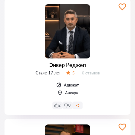
Энвер Реджеп
Стаж:
17 лет
Отзывов:
5
0 отзывов
Оценка:
Адвокат
Анкара
2
0