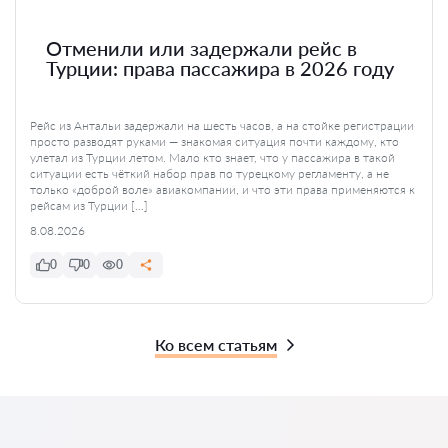
Отменили или задержали рейс в
Турции: права пассажира в 2026 году
Рейс из Антальи задержали на шесть часов, а на стойке регистрации
просто разводят руками — знакомая ситуация почти каждому, кто
улетал из Турции летом. Мало кто знает, что у пассажира в такой
ситуации есть чёткий набор прав по турецкому регламенту, а не
только «доброй воле» авиакомпании, и что эти права применяются к
рейсам из Турции […]
8.08.2026
0
0
0
Ко всем статьям