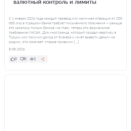
валютный контроль и лимиты
С 1 января 2026 года каждый перевод или наличная операция от 200
000 лир в турецком банке требует письменного пояснения — раньше
это касалось только банков «на глаз», теперь это формальное
требование MASAK. Для иностранца, который продал квартиру в
Турции или получил доход от бизнеса и хочет вывести деньги на
родину, это означает: старые привычки […]
8.08.2026
0
0
1