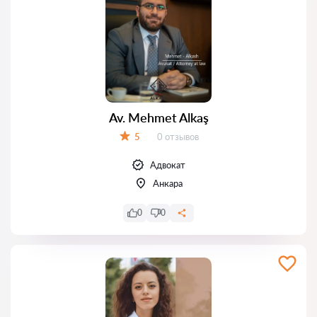
Av. Mehmet Alkaş
Отзывов:
5
0 отзывов
Оценка:
Адвокат
Анкара
0
0