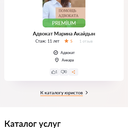
PREMIUM
Адвокат Марина Акайдын
Стаж:
11 лет
Отзывов:
5
1 отзыв
Оценка:
Адвокат
Анкара
1
0
К каталогу юристов
Каталог услуг