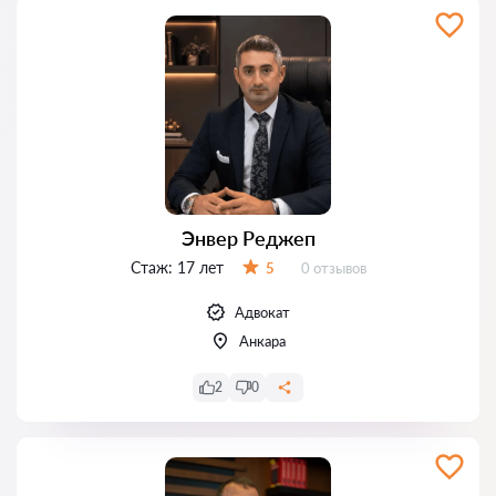
Энвер Реджеп
Стаж:
17 лет
Отзывов:
5
0 отзывов
Оценка:
Адвокат
Анкара
2
0