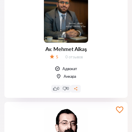
Av. Mehmet Alkaş
Отзывов:
5
0 отзывов
Оценка:
Адвокат
Анкара
0
0