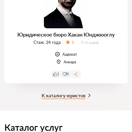
Юридическое бюро Хакан Юнджюоглу
Стаж:
24 года
Отзывов:
5
0 отзывов
Оценка:
Адвокат
Анкара
1
0
К каталогу юристов
Каталог услуг