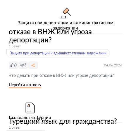
Защита при депортации и административном
задержании
отказе в ВНЖ или угроза
депортации?
1 ответ
Защита при депортации и административном задержании
0
3
04.06.2026
Что делать при отказе в ВНЖ или угрозе депортации?
Перейти к ответу
Гражданство Турции
Турецкий язык для гражданства?
1 ответ