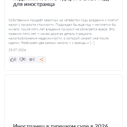
для иностранца
Собственник продаёт квартиру на четвёртом году владения и платит
налог с прироста стоимости. Подождал бы ещё год — не платил бы
ничего: после пяти лет владения прирост не облагается вовсе. Это
правило пяти лет — самая дорогая деталь турецкого
налогообложения недвижимости, о которой узнают уже после
сделки. Разбираем два разных налога — с аренды и […]
25.07.2026
0
0
1
Иностранец в турецком суде в 2026