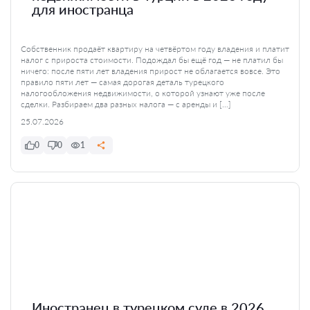
для иностранца
Собственник продаёт квартиру на четвёртом году владения и платит
налог с прироста стоимости. Подождал бы ещё год — не платил бы
ничего: после пяти лет владения прирост не облагается вовсе. Это
правило пяти лет — самая дорогая деталь турецкого
налогообложения недвижимости, о которой узнают уже после
сделки. Разбираем два разных налога — с аренды и […]
25.07.2026
0
0
1
Иностранец в турецком суде в 2026