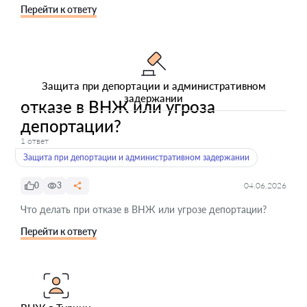
Перейти к ответу
Защита при депортации и административном
задержании
отказе в ВНЖ или угроза
депортации?
1 ответ
Защита при депортации и административном задержании
0
3
04.06.2026
Что делать при отказе в ВНЖ или угрозе депортации?
Перейти к ответу