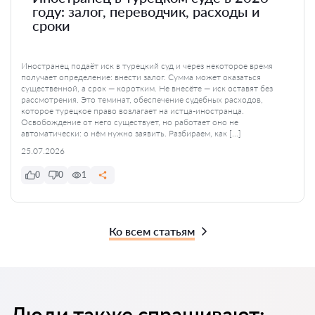
году: залог, переводчик, расходы и
сроки
Иностранец подаёт иск в турецкий суд и через некоторое время
получает определение: внести залог. Сумма может оказаться
существенной, а срок — коротким. Не внесёте — иск оставят без
рассмотрения. Это теминат, обеспечение судебных расходов,
которое турецкое право возлагает на истца-иностранца.
Освобождение от него существует, но работает оно не
автоматически: о нём нужно заявить. Разбираем, как […]
25.07.2026
0
0
1
Ко всем статьям
Люди также спрашивают: