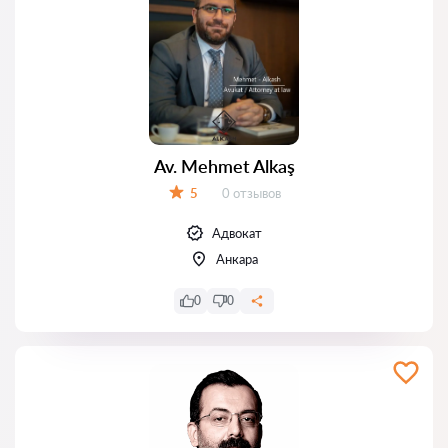
Av. Mehmet Alkaş
Отзывов:
5
0 отзывов
Оценка:
Адвокат
Анкара
0
0