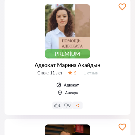
PREMIUM
Адвокат Марина Акайдын
Стаж:
11 лет
Отзывов:
5
1 отзыв
Оценка:
Адвокат
Анкара
1
0