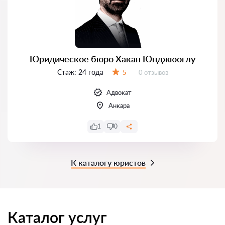
Юридическое бюро Хакан Юнджюоглу
Стаж:
24 года
Отзывов:
5
0 отзывов
Оценка:
Адвокат
Анкара
1
0
К каталогу юристов
Каталог услуг