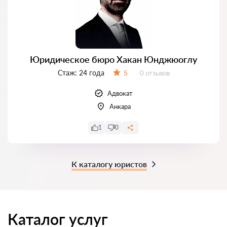
Юридическое бюро Хакан Юнджюоглу
Стаж:
24 года
Отзывов:
5
0 отзывов
Оценка:
Адвокат
Анкара
1
0
К каталогу юристов
Каталог услуг