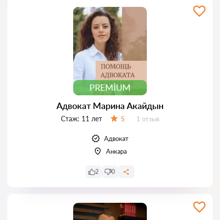
PREMIUM
Адвокат Марина Акайдын
Стаж:
11 лет
Отзывов:
5
1 отзыв
Оценка:
Адвокат
Анкара
2
0