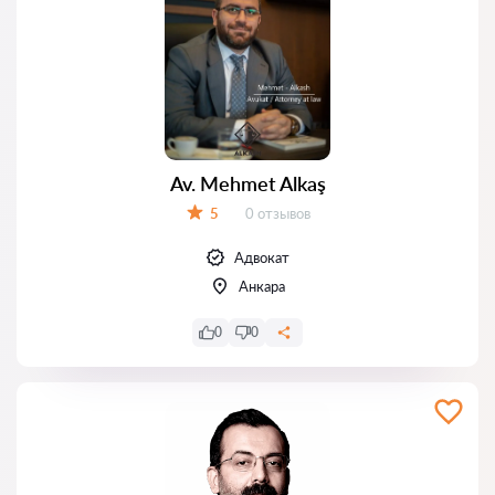
Av. Mehmet Alkaş
Отзывов:
5
0 отзывов
Оценка:
Адвокат
Анкара
0
0