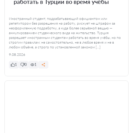
работать в Турции во время учёбы
Иностранный студент, подрабатывающий официантом или
репетитором без разрешения на работу, рискует не штрафом за
неоформленную подработку, а куда более серьёзной вещью —
аннулированием студенческого вида на жительство. Турция
разрешает иностранным студентам работать во время учёбы, но по
строгим правилам: не самостоятельно, не в любое время и не в
любом объёме, а строго по установленной законом […]
9.08.2026
1
0
1