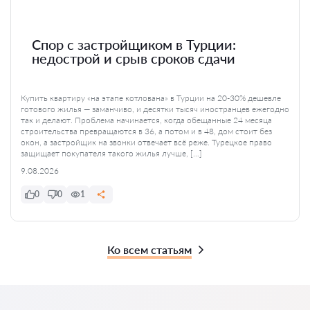
Спор с застройщиком в Турции:
недострой и срыв сроков сдачи
Купить квартиру «на этапе котлована» в Турции на 20-30% дешевле
готового жилья — заманчиво, и десятки тысяч иностранцев ежегодно
так и делают. Проблема начинается, когда обещанные 24 месяца
строительства превращаются в 36, а потом и в 48, дом стоит без
окон, а застройщик на звонки отвечает всё реже. Турецкое право
защищает покупателя такого жилья лучше, […]
9.08.2026
0
0
1
Ко всем статьям