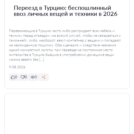
Переезд в Турцию: беспошлинный
ввоз личных вещей и техники в 2026
Переезжающие в Турцию часто либо распродают всю мебель и
технику перед отъездом «на всякий случай, чтобы не связываться с
таможней», либо, наоборот, везут контейнер с вещами и попадают
на неожиданную пошлину. Оба сценария — следствие незнания
одной конкретной льготы: при переезде на постоянное место
жительства в Турцию бывшие в употреблении домашние вещи
можно ввезти без […]
9.08.2026
0
0
0