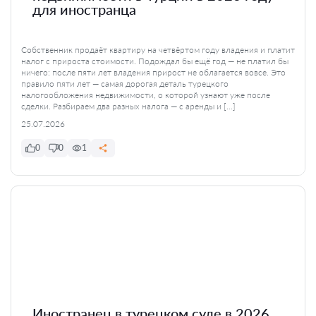
для иностранца
Собственник продаёт квартиру на четвёртом году владения и платит
налог с прироста стоимости. Подождал бы ещё год — не платил бы
ничего: после пяти лет владения прирост не облагается вовсе. Это
правило пяти лет — самая дорогая деталь турецкого
налогообложения недвижимости, о которой узнают уже после
сделки. Разбираем два разных налога — с аренды и […]
25.07.2026
0
0
1
Иностранец в турецком суде в 2026