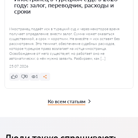
году: залог, переводчик, расходы и
сроки
Иностранец подаёт иск в турецкий суд и через некоторое время
получает определение: внести залог. Сумма может оказаться
существенной, а срок — коротким. Не внесёте — иск оставят без
рассмотрения. Это теминат, обеспечение судебных расходов,
которое турецкое право возлагает на истца-иностранца.
Освобождение от него существует, но работает оно не
автоматически: о нём нужно заявить. Разбираем, как […]
25.07.2026
0
0
1
Ко всем статьям
Люди также спрашивают: