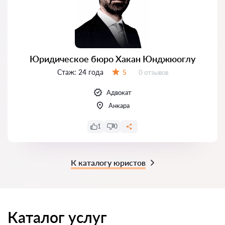
Юридическое бюро Хакан Юнджюоглу
Стаж:
24 года
Отзывов:
5
0 отзывов
Оценка:
Адвокат
Анкара
1
0
К каталогу юристов
Каталог услуг