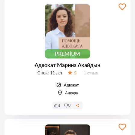
PREMIUM
Адвокат Марина Акайдын
Стаж:
11 лет
Отзывов:
5
1 отзыв
Оценка:
Адвокат
Анкара
1
0