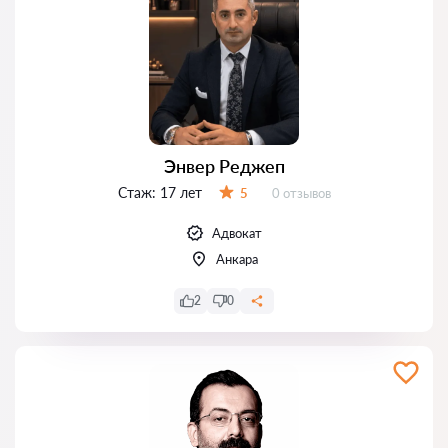
Энвер Реджеп
Стаж:
17 лет
Отзывов:
5
0 отзывов
Оценка:
Адвокат
Анкара
2
0