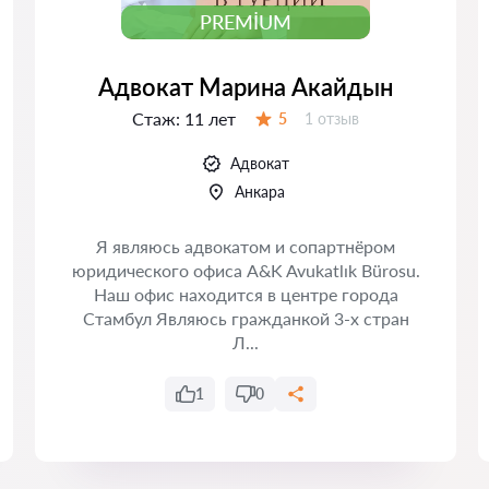
PREMIUM
Адвокат Марина Акайдын
Стаж:
11 лет
Отзывов:
5
1 отзыв
Оценка:
Адвокат
Анкара
Я являюсь адвокатом и сопартнёром
юридического офиса A&K Avukatlık Bürosu.
Наш офис находится в центре города
Стамбул Являюсь гражданкой 3-х стран
Л...
1
0