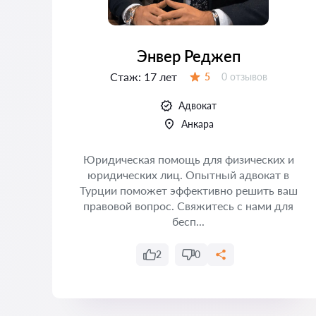
Энвер Реджеп
Стаж:
17 лет
Отзывов:
5
0 отзывов
Оценка:
Адвокат
Анкара
 —
Юридическая помощь для физических и
юридических лиц. Опытный адвокат в
Турции поможет эффективно решить ваш
а
правовой вопрос. Свяжитесь с нами для
бесп...
2
0