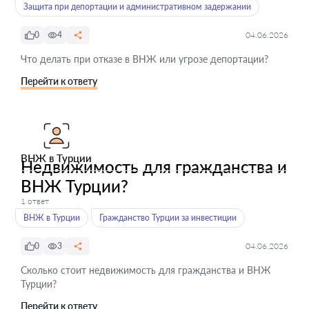
Защита при депортации и административном задержании
0
4
04.06.2026
Что делать при отказе в ВНЖ или угрозе депортации?
Перейти к ответу
ВНЖ в Турции
Недвижимость для гражданства и
ВНЖ Турции?
1 ответ
ВНЖ в Турции
Гражданство Турции за инвестиции
0
3
04.06.2026
Сколько стоит недвижимость для гражданства и ВНЖ
Турции?
Перейти к ответу