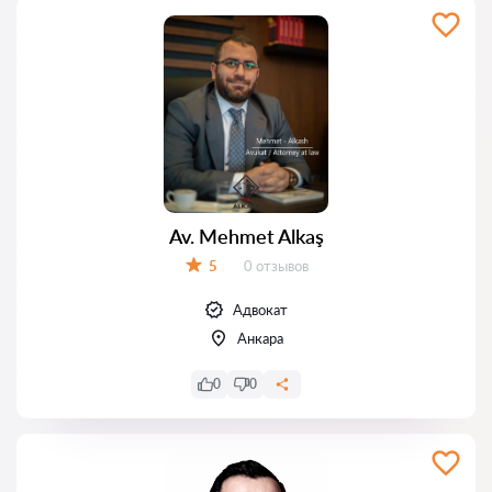
Av. Mehmet Alkaş
Отзывов:
5
0 отзывов
Оценка:
Адвокат
Анкара
0
0