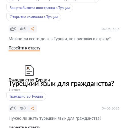
Защита бизнеса иностранца в Турции
Открытие компании в Турции
0
5
04.06.2026
Можно ли вести дела в Турции, не приезжая в страну?
Перейти к ответу
Гражданство Турции
Турецкий язык для гражданства?
1 ответ
Гражданство Турции
0
3
04.06.2026
Нужно ли знать турецкий язык для гражданства?
Перейти к ответу