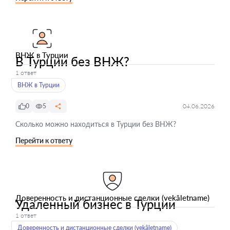
ВНЖ в Турции
В Турции без ВНЖ?
1 ответ
ВНЖ в Турции
0
5
04.06.2026
Сколько можно находиться в Турции без ВНЖ?
Перейти к ответу
Доверенность и дистанционные сделки (vekâletname)
Удаленный бизнес в Турции
1 ответ
Доверенность и дистанционные сделки (vekâletname)