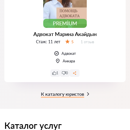
PREMIUM
Адвокат Марина Акайдын
Стаж:
11 лет
Отзывов:
5
1 отзыв
Оценка:
Адвокат
Анкара
1
0
К каталогу юристов
Каталог услуг