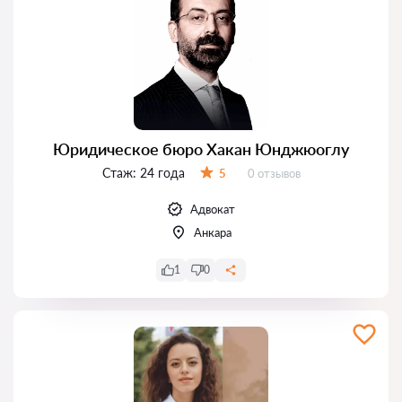
Юридическое бюро Хакан Юнджюоглу
Стаж:
24 года
Отзывов:
5
0 отзывов
Оценка:
Адвокат
Анкара
1
0