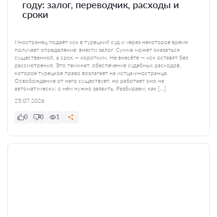
году: залог, переводчик, расходы и
сроки
Иностранец подаёт иск в турецкий суд и через некоторое время
получает определение: внести залог. Сумма может оказаться
существенной, а срок — коротким. Не внесёте — иск оставят без
рассмотрения. Это теминат, обеспечение судебных расходов,
которое турецкое право возлагает на истца-иностранца.
Освобождение от него существует, но работает оно не
автоматически: о нём нужно заявить. Разбираем, как […]
25.07.2026
0
0
1