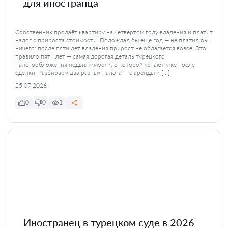
для иностранца
Собственник продаёт квартиру на четвёртом году владения и платит
налог с прироста стоимости. Подождал бы ещё год — не платил бы
ничего: после пяти лет владения прирост не облагается вовсе. Это
правило пяти лет — самая дорогая деталь турецкого
налогообложения недвижимости, о которой узнают уже после
сделки. Разбираем два разных налога — с аренды и […]
25.07.2026
0
0
1
Иностранец в турецком суде в 2026