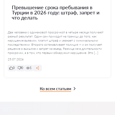
Превышение срока пребывания в
Турции в 2026 году: штраф, запрет и
что делать
Два человека с одинаковой просрочкой в четыре месяца получают
разный результат. Один сам приходит на границу до того, как
нарушение выявили, платит штраф и уезжает с минимальными
последствиями. Второго останавливает полиция — и он получает
решение о высылке и запрет на въезд. Разница не в длительности
просрочки, а в том, кто первым обнаружил нарушение. Это […]
25.07.2026
0
0
1
Ко всем статьям