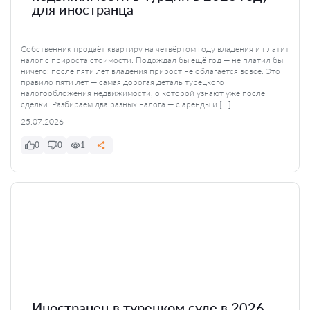
для иностранца
Собственник продаёт квартиру на четвёртом году владения и платит
налог с прироста стоимости. Подождал бы ещё год — не платил бы
ничего: после пяти лет владения прирост не облагается вовсе. Это
правило пяти лет — самая дорогая деталь турецкого
налогообложения недвижимости, о которой узнают уже после
сделки. Разбираем два разных налога — с аренды и […]
25.07.2026
0
0
1
Иностранец в турецком суде в 2026