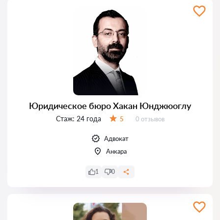
Юридическое бюро Хакан Юнджюоглу
Стаж:
24 года
Отзывов:
5
0 отзывов
Оценка:
Адвокат
Анкара
1
0