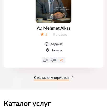
Av. Mehmet Alkaş
Отзывов:
5
0 отзывов
Оценка:
Адвокат
Анкара
0
0
К каталогу юристов
Каталог услуг