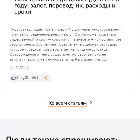
году: залог, переводчик, расходы и
сроки
Иностранец подаёт иск в турецкий суд и через некоторое время
получает определение: внести залог. Сумма может оказаться
существенной, а срок — коротким. Не внесёте — иск оставят без
рассмотрения. Это теминат, обеспечение судебных расходов,
которое турецкое право возлагает на истца-иностранца.
Освобождение от него существует, но работает оно не
автоматически: о нём нужно заявить. Разбираем, как […]
25.07.2026
0
0
1
Ко всем статьям
Люди также спрашивают: