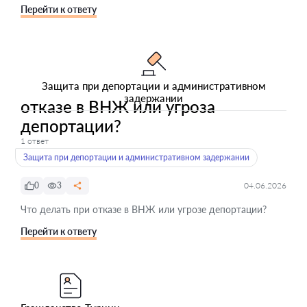
Перейти к ответу
Защита при депортации и административном
задержании
отказе в ВНЖ или угроза
депортации?
1 ответ
Защита при депортации и административном задержании
0
3
04.06.2026
Что делать при отказе в ВНЖ или угрозе депортации?
Перейти к ответу