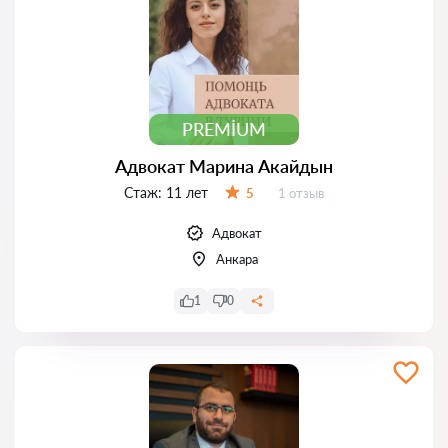
PREMIUM
Адвокат Марина Акайдын
Стаж:
11 лет
Отзывов:
5
1 отзыв
Оценка:
Адвокат
Анкара
1
0