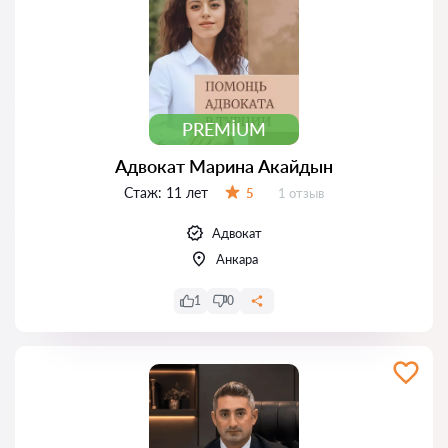
PREMIUM
Адвокат Марина Акайдын
Стаж:
11 лет
Отзывов:
5
1 отзыв
Оценка:
Адвокат
Анкара
1
0