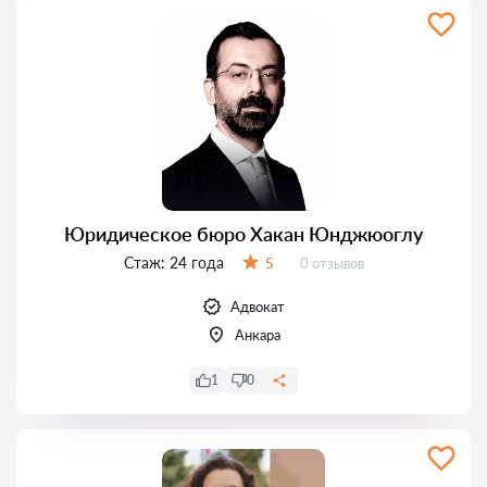
Юридическое бюро Хакан Юнджюоглу
Стаж:
24 года
Отзывов:
5
0 отзывов
Оценка:
Адвокат
Анкара
1
0