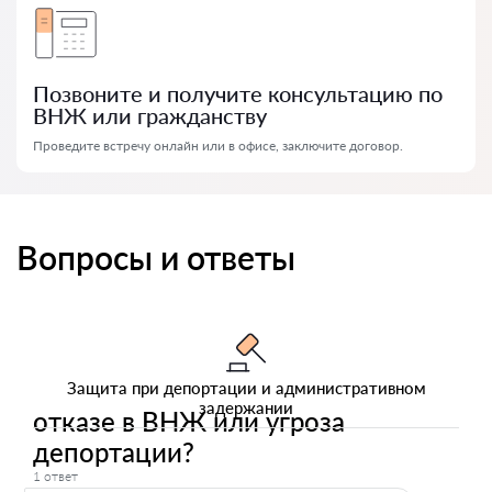
Позвоните и получите консультацию по
ВНЖ или гражданству
Проведите встречу онлайн или в офисе, заключите договор.
Вопросы и ответы
Защита при депортации и административном
задержании
отказе в ВНЖ или угроза
депортации?
1 ответ