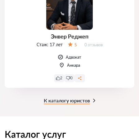
Энвер Реджеп
Стаж:
17 лет
Отзывов:
5
0 отзывов
Оценка:
Адвокат
Анкара
2
0
К каталогу юристов
Каталог услуг