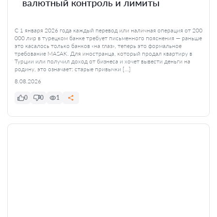
валютный контроль и лимиты
С 1 января 2026 года каждый перевод или наличная операция от 200
000 лир в турецком банке требует письменного пояснения — раньше
это касалось только банков «на глаз», теперь это формальное
требование MASAK. Для иностранца, который продал квартиру в
Турции или получил доход от бизнеса и хочет вывести деньги на
родину, это означает: старые привычки […]
8.08.2026
0
0
1