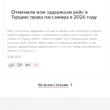
Отменили или задержали рейс в
Турции: права пассажира в 2026 году
Рейс из Антальи задержали на шесть часов, а на стойке регистрации
просто разводят руками — знакомая ситуация почти каждому, кто
улетал из Турции летом. Мало кто знает, что у пассажира в такой
ситуации есть чёткий набор прав по турецкому регламенту, а не
только «доброй воле» авиакомпании, и что эти права применяются к
рейсам из Турции […]
8.08.2026
0
0
0
Ко всем статьям