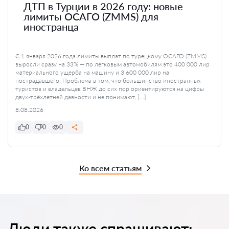
ДТП в Турции в 2026 году: новые
лимиты ОСАГО (ZMMS) для
иностранца
С 1 января 2026 года лимиты выплат по турецкому ОСАГО (ZMMS)
выросли сразу на 33% — по легковым автомобилям это 400 000 лир
материального ущерба на машину и 3 600 000 лир на
пострадавшего. Проблема в том, что большинство иностранных
туристов и владельцев ВНЖ до сих пор ориентируются на цифры
двух-трёхлетней давности и не понимают, […]
8.08.2026
0
0
0
Ко всем статьям
Люди также спрашивают: