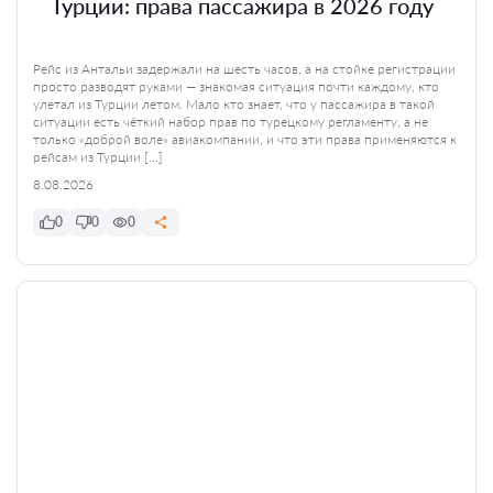
Турции: права пассажира в 2026 году
Рейс из Антальи задержали на шесть часов, а на стойке регистрации
просто разводят руками — знакомая ситуация почти каждому, кто
улетал из Турции летом. Мало кто знает, что у пассажира в такой
ситуации есть чёткий набор прав по турецкому регламенту, а не
только «доброй воле» авиакомпании, и что эти права применяются к
рейсам из Турции […]
8.08.2026
0
0
0