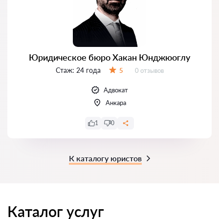
Юридическое бюро Хакан Юнджюоглу
Стаж:
24 года
Отзывов:
5
0 отзывов
Оценка:
Адвокат
Анкара
1
0
К каталогу юристов
Каталог услуг