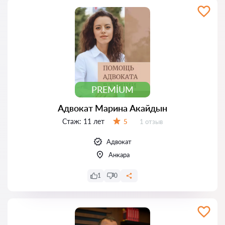
PREMIUM
Адвокат Марина Акайдын
Стаж:
11 лет
Отзывов:
5
1 отзыв
Оценка:
Адвокат
Анкара
1
0