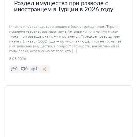
Раздел имущества при разводе с
иностранцем в Турции в 2026 году
Многие иностранцы, вступающие в брак с гражданином Турции,
искренне уверены: раз квартиру в Анталье купили на имя мужа-
турка, при разводе она мужу и останется. Турецкое право думает
иначе с 1 января 2002 года — по умолчанию делится не то, на чьё
имя записано имущество, а прирост стоимости, накопленный за
годы брака, независимо от того, кто […]
8.08.2026
0
0
1