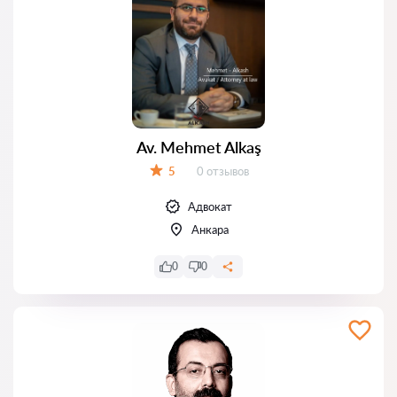
Av. Mehmet Alkaş
Отзывов:
5
0 отзывов
Оценка:
Адвокат
Анкара
0
0