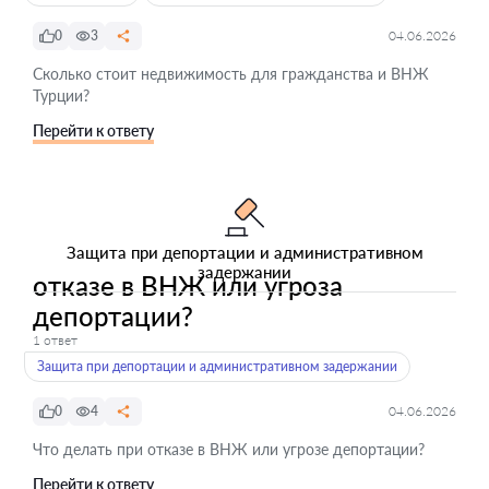
0
3
04.06.2026
Сколько стоит недвижимость для гражданства и ВНЖ
Турции?
Перейти к ответу
Защита при депортации и административном
задержании
отказе в ВНЖ или угроза
депортации?
1 ответ
Защита при депортации и административном задержании
0
4
04.06.2026
Что делать при отказе в ВНЖ или угрозе депортации?
Перейти к ответу