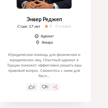
Энвер Реджеп
Стаж:
17 лет
Отзывов:
5
0 отзывов
Оценка:
Адвокат
Анкара
Юридическая помощь для физических и
юридических лиц. Опытный адвокат в
З
Турции поможет эффективно решить ваш
правовой вопрос. Свяжитесь с нами для
р
бесп...
п
2
0