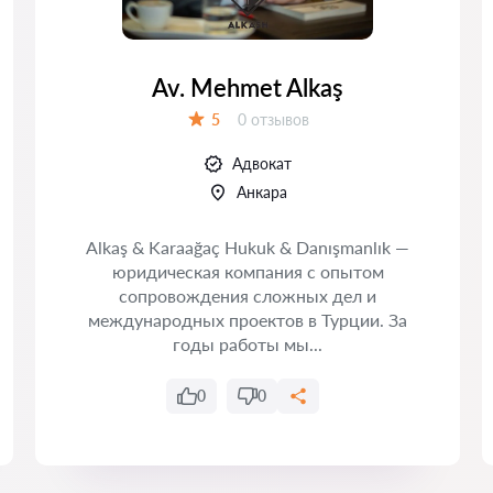
Av. Mehmet Alkaş
Отзывов:
5
0 отзывов
Оценка:
Адвокат
Анкара
Alkaş & Karaağaç Hukuk & Danışmanlık —
юридическая компания с опытом
сопровождения сложных дел и
международных проектов в Турции. За
годы работы мы...
0
0