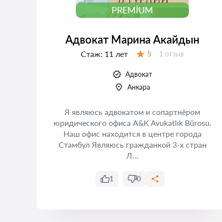
PREMIUM
Адвокат Марина Акайдын
Стаж:
11 лет
Отзывов:
5
1 отзыв
Оценка:
Адвокат
Анкара
Я являюсь адвокатом и сопартнёром
юридического офиса A&K Avukatlık Bürosu.
 и
Наш офис находится в центре города
т
Стамбул Являюсь гражданкой 3-х стран
ать
Л...
..
1
0