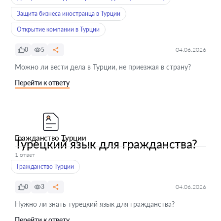
Защита бизнеса иностранца в Турции
Открытие компании в Турции
0
5
04.06.2026
Можно ли вести дела в Турции, не приезжая в страну?
Перейти к ответу
Гражданство Турции
Турецкий язык для гражданства?
1 ответ
Гражданство Турции
0
3
04.06.2026
Нужно ли знать турецкий язык для гражданства?
Перейти к ответу