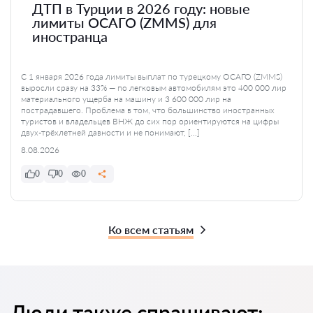
ДТП в Турции в 2026 году: новые
лимиты ОСАГО (ZMMS) для
иностранца
С 1 января 2026 года лимиты выплат по турецкому ОСАГО (ZMMS)
выросли сразу на 33% — по легковым автомобилям это 400 000 лир
материального ущерба на машину и 3 600 000 лир на
пострадавшего. Проблема в том, что большинство иностранных
туристов и владельцев ВНЖ до сих пор ориентируются на цифры
двух-трёхлетней давности и не понимают, […]
8.08.2026
0
0
0
Ко всем статьям
Люди также спрашивают: