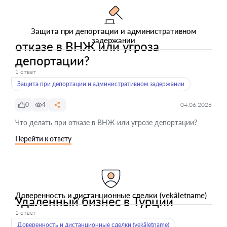
Защита при депортации и административном
задержании
отказе в ВНЖ или угроза
депортации?
1 ответ
Защита при депортации и административном задержании
0
4
04.06.2026
Что делать при отказе в ВНЖ или угрозе депортации?
Перейти к ответу
Доверенность и дистанционные сделки (vekâletname)
Удаленный бизнес в Турции
1 ответ
Доверенность и дистанционные сделки (vekâletname)