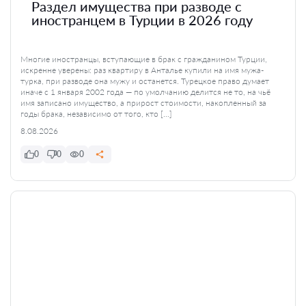
Раздел имущества при разводе с
иностранцем в Турции в 2026 году
Многие иностранцы, вступающие в брак с гражданином Турции,
искренне уверены: раз квартиру в Анталье купили на имя мужа-
турка, при разводе она мужу и останется. Турецкое право думает
иначе с 1 января 2002 года — по умолчанию делится не то, на чьё
имя записано имущество, а прирост стоимости, накопленный за
годы брака, независимо от того, кто […]
8.08.2026
0
0
0