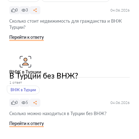
0
3
04.06.2026
Сколько стоит недвижимость для гражданства и ВНЖ
Турции?
Перейти к ответу
ВНЖ в Турции
В Турции без ВНЖ?
1 ответ
ВНЖ в Турции
0
5
04.06.2026
Сколько можно находиться в Турции без ВНЖ?
Перейти к ответу