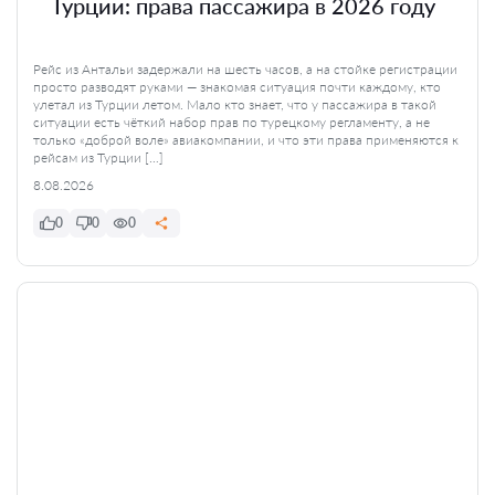
Турции: права пассажира в 2026 году
Рейс из Антальи задержали на шесть часов, а на стойке регистрации
просто разводят руками — знакомая ситуация почти каждому, кто
улетал из Турции летом. Мало кто знает, что у пассажира в такой
ситуации есть чёткий набор прав по турецкому регламенту, а не
только «доброй воле» авиакомпании, и что эти права применяются к
рейсам из Турции […]
8.08.2026
0
0
0