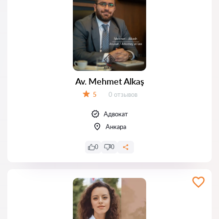
Av. Mehmet Alkaş
Отзывов:
5
0 отзывов
Оценка:
Адвокат
Анкара
0
0