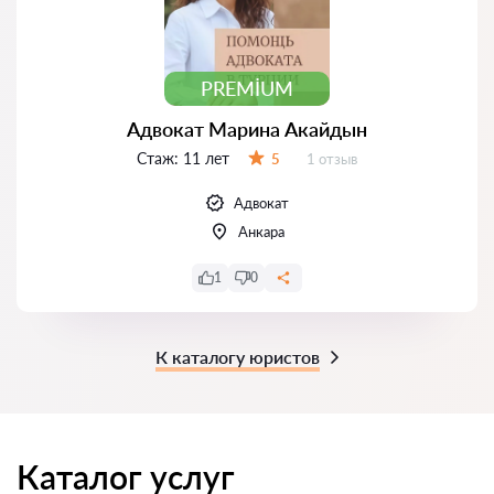
PREMIUM
Адвокат Марина Акайдын
Стаж:
11 лет
Отзывов:
5
1 отзыв
Оценка:
Адвокат
Анкара
1
0
К каталогу юристов
Каталог услуг