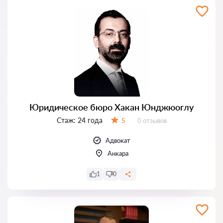
Юридическое бюро Хакан Юнджюоглу
Стаж:
24 года
Отзывов:
5
0 отзывов
Оценка:
Адвокат
Анкара
1
0