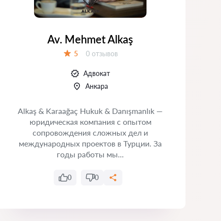
Av. Mehmet Alkaş
Отзывов:
5
0 отзывов
Оценка:
Адвокат
Анкара
Alkaş & Karaağaç Hukuk & Danışmanlık —
юридическая компания с опытом
З
сопровождения сложных дел и
международных проектов в Турции. За
р
годы работы мы...
п
0
0