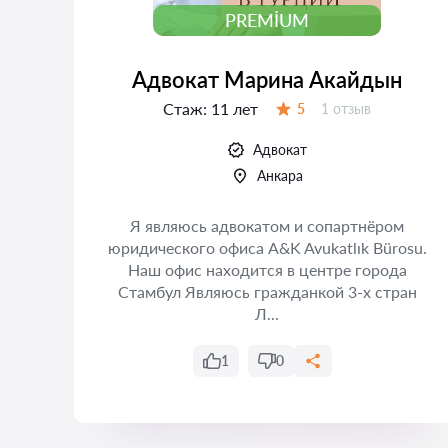
PREMIUM
Адвокат Марина Акайдын
Стаж:
11 лет
Отзывов:
5
1 отзыв
Оценка:
Адвокат
Анкара
Я являюсь адвокатом и сопартнёром
юридического офиса A&K Avukatlık Bürosu.
 и
Наш офис находится в центре города
т
Стамбул Являюсь гражданкой 3-х стран
ать
Л...
..
1
0